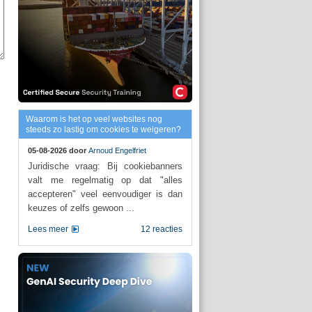
Waarom is het op veel websites nog
steeds zo lastig om cookies te weigeren?
05-08-2026 door
Arnoud Engelfriet
Juridische vraag: Bij cookiebanners
valt me regelmatig op dat "alles
accepteren" veel eenvoudiger is dan
keuzes of zelfs gewoon ...
Lees meer
12 reacties