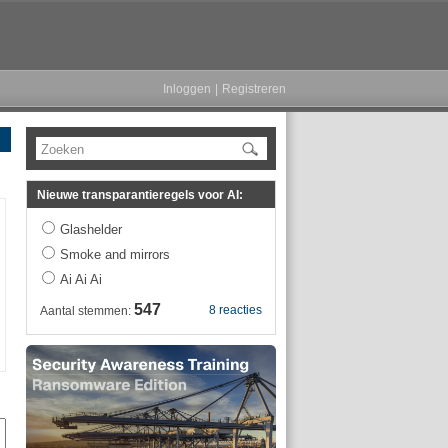
Inloggen
|
Registreren
Zoeken
Nieuwe transparantieregels voor AI:
Glashelder
Smoke and mirrors
Ai Ai Ai
547
8 reacties
Aantal stemmen: