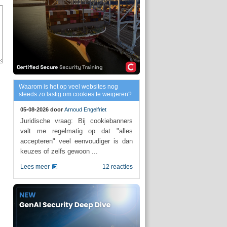
Waarom is het op veel websites nog
steeds zo lastig om cookies te weigeren?
05-08-2026 door
Arnoud Engelfriet
Juridische vraag: Bij cookiebanners
valt me regelmatig op dat "alles
accepteren" veel eenvoudiger is dan
keuzes of zelfs gewoon ...
Lees meer
12 reacties