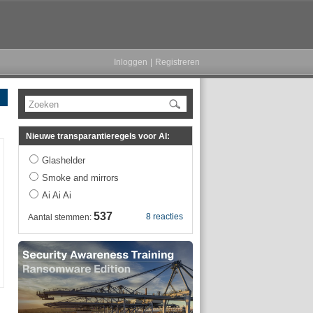
Inloggen
|
Registreren
Zoeken
Nieuwe transparantieregels voor AI:
Glashelder
Smoke and mirrors
Ai Ai Ai
537
8 reacties
Aantal stemmen: