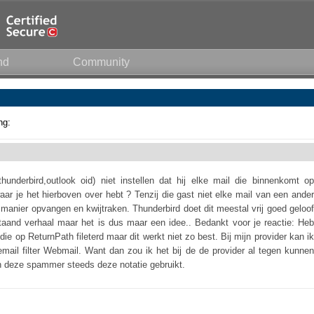
nd
Community
ng:
hunderbird,outlook oid) niet instellen dat hij elke mail die binnenkomt op
waar je het hierboven over hebt ? Tenzij die gast niet elke mail van een ander
e manier opvangen en kwijtraken. Thunderbird doet dit meestal vrij goed geloof
taand verhaal maar het is dus maar een idee.. Bedankt voor je reactie: Heb
e op ReturnPath fileterd maar dit werkt niet zo best. Bij mijn provider kan ik
mail filter Webmail. Want dan zou ik het bij de de provider al tegen kunnen
 deze spammer steeds deze notatie gebruikt.