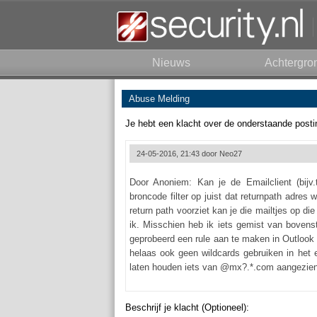
Nieuws
Achtergro
Abuse Melding
Je hebt een klacht over de onderstaande posti
24-05-2016, 21:43 door
Neo27
Door Anoniem: Kan je de Emailclient (bijv.t
broncode filter op juist dat returnpath adres 
return path voorziet kan je die mailtjes op di
ik. Misschien heb ik iets gemist van bovens
geprobeerd een rule aan te maken in Outlook di
helaas ook geen wildcards gebruiken in het e
laten houden iets van @mx?.*.com aangezien
Beschrijf je klacht (Optioneel):