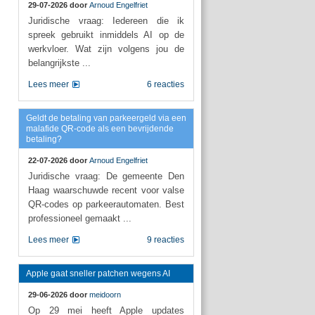
29-07-2026 door
Arnoud Engelfriet
Juridische vraag: Iedereen die ik
spreek gebruikt inmiddels AI op de
werkvloer. Wat zijn volgens jou de
belangrijkste ...
Lees meer
6 reacties
Geldt de betaling van parkeergeld via een
malafide QR-code als een bevrijdende
betaling?
22-07-2026 door
Arnoud Engelfriet
Juridische vraag: De gemeente Den
Haag waarschuwde recent voor valse
QR-codes op parkeerautomaten. Best
professioneel gemaakt ...
Lees meer
9 reacties
Apple gaat sneller patchen wegens AI
29-06-2026 door
meidoorn
Op 29 mei heeft Apple updates