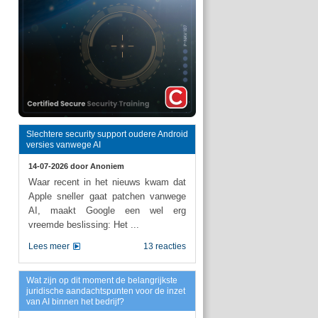
Slechtere security support oudere Android
versies vanwege AI
14-07-2026 door
Anoniem
Waar recent in het nieuws kwam dat
Apple sneller gaat patchen vanwege
AI, maakt Google een wel erg
vreemde beslissing: Het ...
Lees meer
13 reacties
Wat zijn op dit moment de belangrijkste
juridische aandachtspunten voor de inzet
van AI binnen het bedrijf?