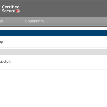
nd
Community
ng:
eblieft.