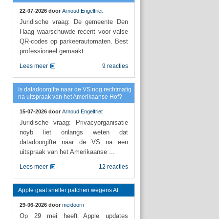
22-07-2026 door
Arnoud Engelfriet
Juridische vraag: De gemeente Den
Haag waarschuwde recent voor valse
QR-codes op parkeerautomaten. Best
professioneel gemaakt ...
Lees meer
9 reacties
Is datadoorgifte naar de VS nog rechtmatig
na uitspraak van het Amerikaanse Hof?
15-07-2026 door
Arnoud Engelfriet
Juridische vraag: Privacyorganisatie
noyb liet onlangs weten dat
datadoorgifte naar de VS na een
uitspraak van het Amerikaanse ...
Lees meer
12 reacties
Apple gaat sneller patchen wegens AI
29-06-2026 door
meidoorn
Op 29 mei heeft Apple updates