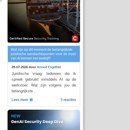
Wat zijn op dit moment de belangrijkste
juridische aandachtspunten voor de inzet
van AI binnen het bedrijf?
29-07-2026 door
Arnoud Engelfriet
Juridische vraag: Iedereen die ik
spreek gebruikt inmiddels AI op de
werkvloer. Wat zijn volgens jou de
belangrijkste ...
Lees meer
5 reacties