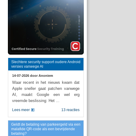
Slechtere security support oudere Android
versies vanwege AI
14-07-2026 door
Anoniem
Waar recent in het nieuws kwam dat
Apple sneller gaat patchen vanwege
AI, maakt Google een wel erg
vreemde beslissing: Het ...
Lees meer
13 reacties
Geldt de betaling van parkeergeld via een
malafide QR-code als een bevrijdende
betaling?