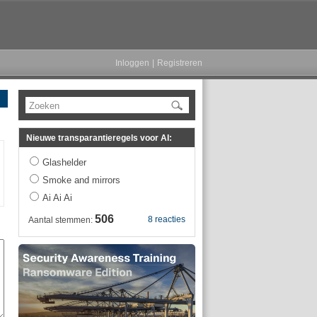
Inloggen
|
Registreren
Zoeken
Nieuwe transparantieregels voor AI:
Glashelder
Smoke and mirrors
Ai Ai Ai
506
8 reacties
Aantal stemmen: