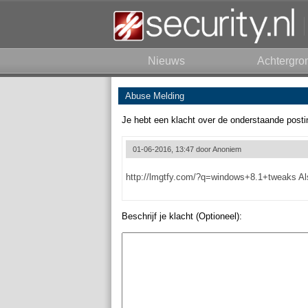
Nieuws
Achtergro
Abuse Melding
Je hebt een klacht over de onderstaande posti
01-06-2016, 13:47 door
Anoniem
http://lmgtfy.com/?q=windows+8.1+tweaks Alsj
Beschrijf je klacht (Optioneel):