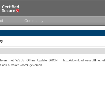
nd
Community
ng:
alleren met WSUS Offline Update BRON = http://download.wsusoffline.net
is ook al vaker voorbij gekomen.