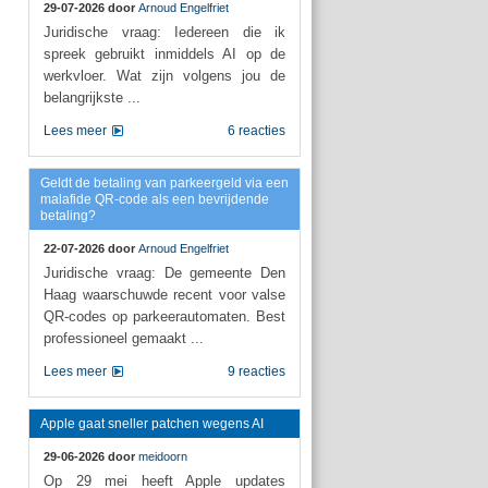
29-07-2026 door
Arnoud Engelfriet
Juridische vraag: Iedereen die ik
spreek gebruikt inmiddels AI op de
werkvloer. Wat zijn volgens jou de
belangrijkste ...
Lees meer
6 reacties
Geldt de betaling van parkeergeld via een
malafide QR-code als een bevrijdende
betaling?
22-07-2026 door
Arnoud Engelfriet
Juridische vraag: De gemeente Den
Haag waarschuwde recent voor valse
QR-codes op parkeerautomaten. Best
professioneel gemaakt ...
Lees meer
9 reacties
Apple gaat sneller patchen wegens AI
29-06-2026 door
meidoorn
Op 29 mei heeft Apple updates