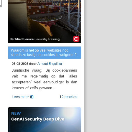
Waarom is het op veel websites nog
steeds zo lastig om cookies te weigeren?
05-08-2026 door
Arnoud Engelfriet
Juridische vraag: Bij cookiebanners
valt me regelmatig op dat "alles
accepteren" veel eenvoudiger is dan
keuzes of zelfs gewoon ...
Lees meer
12 reacties