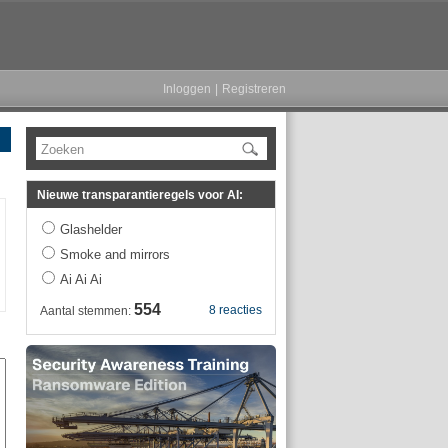
Inloggen
|
Registreren
Zoeken
Nieuwe transparantieregels voor AI:
Glashelder
Smoke and mirrors
Ai Ai Ai
554
8 reacties
Aantal stemmen: