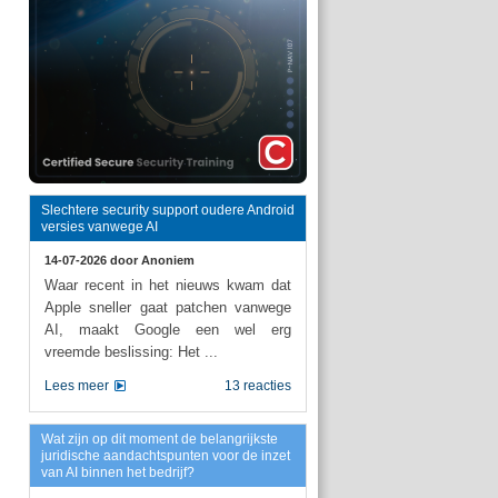
Slechtere security support oudere Android
versies vanwege AI
14-07-2026 door
Anoniem
Waar recent in het nieuws kwam dat
Apple sneller gaat patchen vanwege
AI, maakt Google een wel erg
vreemde beslissing: Het ...
Lees meer
13 reacties
Wat zijn op dit moment de belangrijkste
juridische aandachtspunten voor de inzet
van AI binnen het bedrijf?