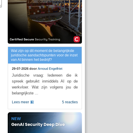
Wat zijn op dit moment de belangrijkste
juridische aandachtspunten voor de inzet
van AI binnen het bedrijf?
29-07-2026 door
Arnoud Engelfriet
Juridische vraag: Iedereen die ik
spreek gebruikt inmiddels AI op de
werkvloer. Wat zijn volgens jou de
belangrijkste ...
Lees meer
5 reacties