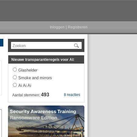
Inloggen
|
Registreren
Zoeken
Nieuwe transparantieregels voor AI:
Glashelder
Smoke and mirrors
Ai Ai Ai
493
8 reacties
Aantal stemmen: