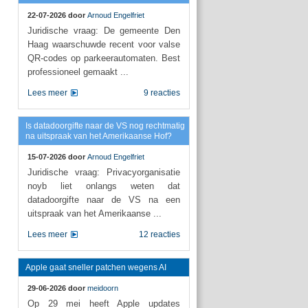
22-07-2026 door
Arnoud Engelfriet
Juridische vraag: De gemeente Den
Haag waarschuwde recent voor valse
QR-codes op parkeerautomaten. Best
professioneel gemaakt ...
Lees meer
9 reacties
Is datadoorgifte naar de VS nog rechtmatig
na uitspraak van het Amerikaanse Hof?
15-07-2026 door
Arnoud Engelfriet
Juridische vraag: Privacyorganisatie
noyb liet onlangs weten dat
datadoorgifte naar de VS na een
uitspraak van het Amerikaanse ...
Lees meer
12 reacties
Apple gaat sneller patchen wegens AI
29-06-2026 door
meidoorn
Op 29 mei heeft Apple updates