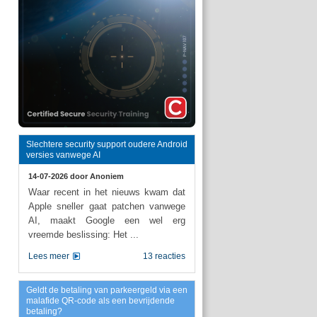
Slechtere security support oudere Android
versies vanwege AI
14-07-2026 door
Anoniem
Waar recent in het nieuws kwam dat
Apple sneller gaat patchen vanwege
AI, maakt Google een wel erg
vreemde beslissing: Het ...
Lees meer
13 reacties
Geldt de betaling van parkeergeld via een
malafide QR-code als een bevrijdende
betaling?