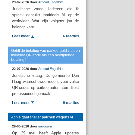
29-07-2026 door
Arnoud Engelfriet
Juridische vraag: Iedereen die ik
spreek gebruikt inmiddels AI op de
werkvloer. Wat zijn volgens jou de
belangrijkste ...
Lees meer
6 reacties
Geldt de betaling van parkeergeld via een
malafide QR-code als een bevrijdende
betaling?
22-07-2026 door
Arnoud Engelfriet
Juridische vraag: De gemeente Den
Haag waarschuwde recent voor valse
QR-codes op parkeerautomaten. Best
professioneel gemaakt ...
Lees meer
9 reacties
Apple gaat sneller patchen wegens AI
29-06-2026 door
meidoorn
Op 29 mei heeft Apple updates