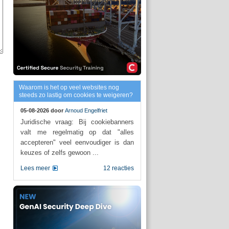
Waarom is het op veel websites nog
steeds zo lastig om cookies te weigeren?
05-08-2026 door
Arnoud Engelfriet
Juridische vraag: Bij cookiebanners
valt me regelmatig op dat "alles
accepteren" veel eenvoudiger is dan
keuzes of zelfs gewoon ...
Lees meer
12 reacties