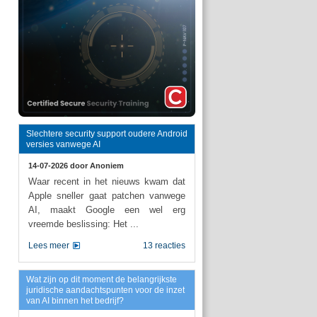
Slechtere security support oudere Android
versies vanwege AI
14-07-2026 door
Anoniem
Waar recent in het nieuws kwam dat
Apple sneller gaat patchen vanwege
AI, maakt Google een wel erg
vreemde beslissing: Het ...
Lees meer
13 reacties
Wat zijn op dit moment de belangrijkste
juridische aandachtspunten voor de inzet
van AI binnen het bedrijf?