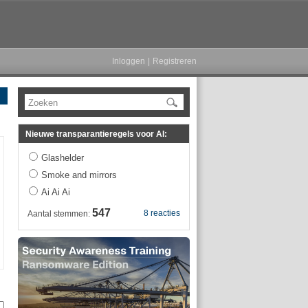
Inloggen
|
Registreren
Zoeken
Nieuwe transparantieregels voor AI:
Glashelder
Smoke and mirrors
Ai Ai Ai
547
8 reacties
Aantal stemmen: