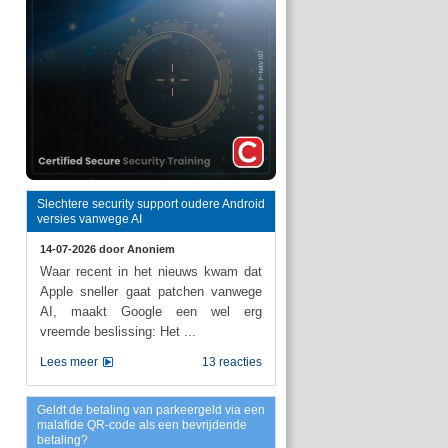
Slechtere security support oudere Android
versies vanwege AI
14-07-2026 door
Anoniem
Waar recent in het nieuws kwam dat
Apple sneller gaat patchen vanwege
AI, maakt Google een wel erg
vreemde beslissing: Het ...
Lees meer
13 reacties
Geldt de betaling van parkeergeld via een
malafide QR-code als een bevrijdende
betaling?