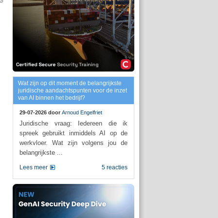
Wat zijn op dit moment de belangrijkste
juridische aandachtspunten voor de inzet
van AI binnen het bedrijf?
29-07-2026 door
Arnoud Engelfriet
Juridische vraag: Iedereen die ik
spreek gebruikt inmiddels AI op de
werkvloer. Wat zijn volgens jou de
belangrijkste ...
Lees meer
5 reacties