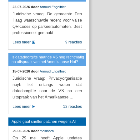
22-07-2026 door
Arnoud Engelfriet
Juridische vraag: De gemeente Den
Haag waarschuwde recent voor valse
QR-codes op parkeerautomaten. Best
professioneel gemaakt ...
Lees meer
9 reacties
Is datadoorgifte naar de VS nog rechtmatig
na uitspraak van het Amerikaanse Hof?
15-07-2026 door
Arnoud Engelfriet
Juridische vraag: Privacyorganisatie
noyb liet onlangs weten dat
datadoorgifte naar de VS na een
uitspraak van het Amerikaanse ...
Lees meer
12 reacties
Apple gaat sneller patchen wegens AI
29-06-2026 door
meidoorn
Op 29 mei heeft Apple updates