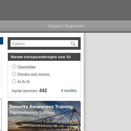
Inloggen
|
Registreren
Zoeken
Nieuwe transparantieregels voor AI:
Glashelder
Smoke and mirrors
Ai Ai Ai
442
8 reacties
Aantal stemmen: