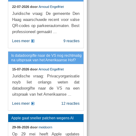
22-07-2026 door
Arnoud Engelfriet
Juridische vraag: De gemeente Den
Haag waarschuwde recent voor valse
QR-codes op parkeerautomaten. Best
professioneel gemaakt ...
Lees meer
9 reacties
Is datadoorgifte naar de VS nog rechtmatig
na uitspraak van het Amerikaanse Hof?
15-07-2026 door
Arnoud Engelfriet
Juridische vraag: Privacyorganisatie
noyb liet onlangs weten dat
datadoorgifte naar de VS na een
uitspraak van het Amerikaanse ...
Lees meer
12 reacties
Apple gaat sneller patchen wegens AI
29-06-2026 door
meidoorn
Op 29 mei heeft Apple updates