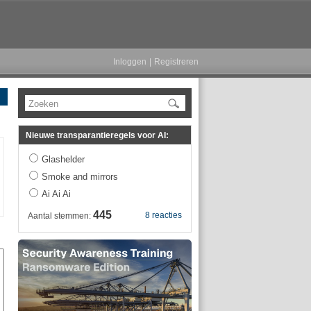
Inloggen
|
Registreren
Zoeken
Nieuwe transparantieregels voor AI:
Glashelder
Smoke and mirrors
Ai Ai Ai
445
8 reacties
Aantal stemmen: