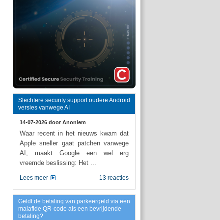
Slechtere security support oudere Android
versies vanwege AI
14-07-2026 door
Anoniem
Waar recent in het nieuws kwam dat
Apple sneller gaat patchen vanwege
AI, maakt Google een wel erg
vreemde beslissing: Het ...
Lees meer
13 reacties
Geldt de betaling van parkeergeld via een
malafide QR-code als een bevrijdende
betaling?