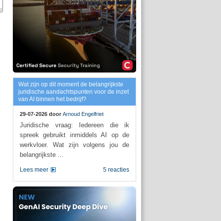
Wat zijn op dit moment de belangrijkste
juridische aandachtspunten voor de inzet
van AI binnen het bedrijf?
29-07-2026 door
Arnoud Engelfriet
Juridische vraag: Iedereen die ik
spreek gebruikt inmiddels AI op de
werkvloer. Wat zijn volgens jou de
belangrijkste ...
Lees meer
5 reacties