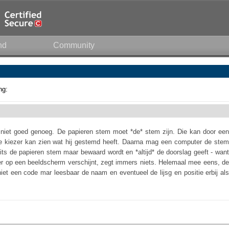
nd
Community
ng:
s niet goed genoeg. De papieren stem moet *de* stem zijn. Die kan door een
 de kiezer kan zien wat hij gestemd heeft. Daarna mag een computer de stem
 mits de papieren stem maar bewaard wordt en *altijd* de doorslag geeft - want
 er op een beeldscherm verschijnt, zegt immers niets. Helemaal mee eens, de
niet een code mar leesbaar de naam en eventueel de lijsg en positie erbij als