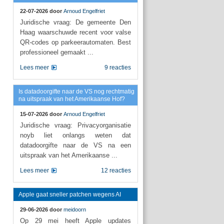
22-07-2026 door
Arnoud Engelfriet
Juridische vraag: De gemeente Den
Haag waarschuwde recent voor valse
QR-codes op parkeerautomaten. Best
professioneel gemaakt ...
Lees meer
9 reacties
Is datadoorgifte naar de VS nog rechtmatig
na uitspraak van het Amerikaanse Hof?
15-07-2026 door
Arnoud Engelfriet
Juridische vraag: Privacyorganisatie
noyb liet onlangs weten dat
datadoorgifte naar de VS na een
uitspraak van het Amerikaanse ...
Lees meer
12 reacties
Apple gaat sneller patchen wegens AI
29-06-2026 door
meidoorn
Op 29 mei heeft Apple updates