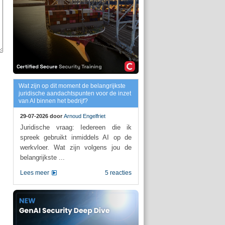
Wat zijn op dit moment de belangrijkste
juridische aandachtspunten voor de inzet
van AI binnen het bedrijf?
29-07-2026 door
Arnoud Engelfriet
Juridische vraag: Iedereen die ik
spreek gebruikt inmiddels AI op de
werkvloer. Wat zijn volgens jou de
belangrijkste ...
Lees meer
5 reacties