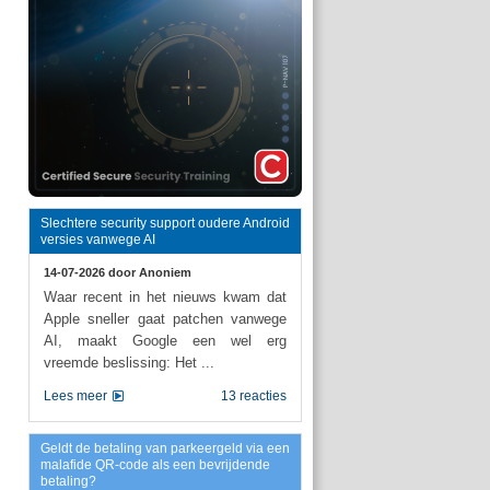
Slechtere security support oudere Android
versies vanwege AI
14-07-2026 door
Anoniem
Waar recent in het nieuws kwam dat
Apple sneller gaat patchen vanwege
AI, maakt Google een wel erg
vreemde beslissing: Het ...
Lees meer
13 reacties
Geldt de betaling van parkeergeld via een
malafide QR-code als een bevrijdende
betaling?