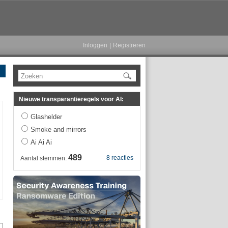
Inloggen
|
Registreren
Zoeken
Nieuwe transparantieregels voor AI:
Glashelder
Smoke and mirrors
Ai Ai Ai
489
8 reacties
Aantal stemmen: