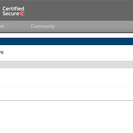
nd
Community
ng: