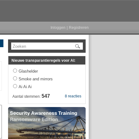
Inloggen
|
Registreren
Zoeken
Nieuwe transparantieregels voor AI:
Glashelder
Smoke and mirrors
Ai Ai Ai
547
8 reacties
Aantal stemmen: