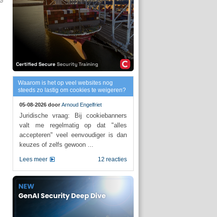
Waarom is het op veel websites nog
steeds zo lastig om cookies te weigeren?
05-08-2026 door
Arnoud Engelfriet
Juridische vraag: Bij cookiebanners
valt me regelmatig op dat "alles
accepteren" veel eenvoudiger is dan
keuzes of zelfs gewoon ...
Lees meer
12 reacties