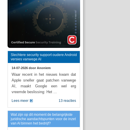
Slechtere security support oudere Android
versies vanwege AI
14-07-2026 door
Anoniem
Waar recent in het nieuws kwam dat
Apple sneller gaat patchen vanwege
AI, maakt Google een wel erg
vreemde beslissing: Het ...
Lees meer
13 reacties
Wat zijn op dit moment de belangrijkste
juridische aandachtspunten voor de inzet
van AI binnen het bedrijf?