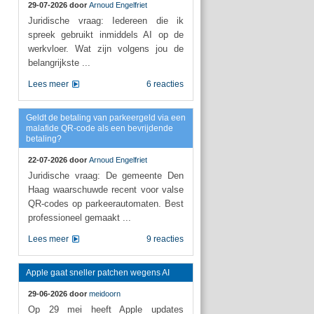
29-07-2026 door
Arnoud Engelfriet
Juridische vraag: Iedereen die ik
spreek gebruikt inmiddels AI op de
werkvloer. Wat zijn volgens jou de
belangrijkste ...
Lees meer
6 reacties
Geldt de betaling van parkeergeld via een
malafide QR-code als een bevrijdende
betaling?
22-07-2026 door
Arnoud Engelfriet
Juridische vraag: De gemeente Den
Haag waarschuwde recent voor valse
QR-codes op parkeerautomaten. Best
professioneel gemaakt ...
Lees meer
9 reacties
Apple gaat sneller patchen wegens AI
29-06-2026 door
meidoorn
Op 29 mei heeft Apple updates