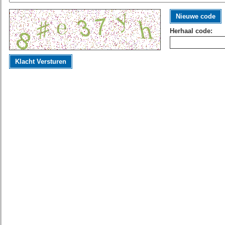
Nieuwe code
Herhaal code:
Klacht Versturen