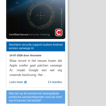
Slechtere security support oudere Android
versies vanwege AI
14-07-2026 door
Anoniem
Waar recent in het nieuws kwam dat
Apple sneller gaat patchen vanwege
AI, maakt Google een wel erg
vreemde beslissing: Het ...
Lees meer
13 reacties
Wat zijn op dit moment de belangrijkste
juridische aandachtspunten voor de inzet
van AI binnen het bedrijf?