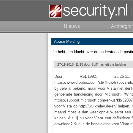
Nieuws
Achtergro
Abuse Melding
Je hebt een klacht over de onderstaande posti
27-11-2016, 11:15 door
Spiff has left the building
Door RSB1992, za.26-
https://www.dropbox.com/sh/7huw4r7ppvsrnt
bij vele al bekend, maar voor Vista niet den
genoemde handleiding door Microsoft: "Wind
https://support.microsoft.com/en-us/kb/3200
voor Vista op http://wu.krelay.de/en/ helpen, 
maand moet je dan weer opnieuw eerst een 
krijgen. Als jij nu voor Vista een definitiev
download? Kun je de handleiding voor Vista ni