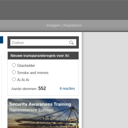
Inloggen
|
Registreren
Zoeken
Nieuwe transparantieregels voor AI:
Glashelder
Smoke and mirrors
Ai Ai Ai
552
8 reacties
Aantal stemmen: