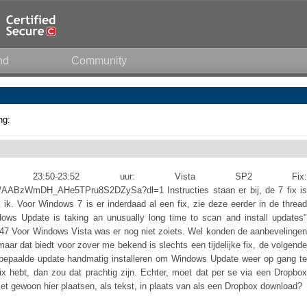
nd
Community
ng:
11, 23:50-23:52 uur: Vista SP2 Fix:
r/AABzWmDH_AHe5TPru8S2DZySa?dl=1 Instructies staan er bij, de 7 fix is
k ik. Voor Windows 7 is er inderdaad al een fix, zie deze eerder in de thread
ows Update is taking an unusually long time to scan and install updates"
747 Voor Windows Vista was er nog niet zoiets. Wel konden de aanbevelingen
maar dat biedt voor zover me bekend is slechts een tijdelijke fix, de volgende
bepaalde update handmatig installeren om Windows Update weer op gang te
e fix hebt, dan zou dat prachtig zijn. Echter, moet dat per se via een Dropbox
et gewoon hier plaatsen, als tekst, in plaats van als een Dropbox download?