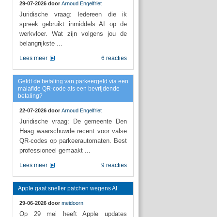
29-07-2026 door
Arnoud Engelfriet
Juridische vraag: Iedereen die ik
spreek gebruikt inmiddels AI op de
werkvloer. Wat zijn volgens jou de
belangrijkste ...
Lees meer
6 reacties
Geldt de betaling van parkeergeld via een
malafide QR-code als een bevrijdende
betaling?
22-07-2026 door
Arnoud Engelfriet
Juridische vraag: De gemeente Den
Haag waarschuwde recent voor valse
QR-codes op parkeerautomaten. Best
professioneel gemaakt ...
Lees meer
9 reacties
Apple gaat sneller patchen wegens AI
29-06-2026 door
meidoorn
Op 29 mei heeft Apple updates