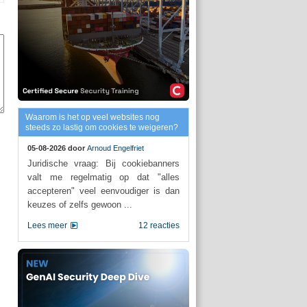
Waarom is het op veel websites nog
steeds zo lastig om cookies te weigeren?
05-08-2026 door
Arnoud Engelfriet
Juridische vraag: Bij cookiebanners
valt me regelmatig op dat "alles
accepteren" veel eenvoudiger is dan
keuzes of zelfs gewoon ...
Lees meer
12 reacties