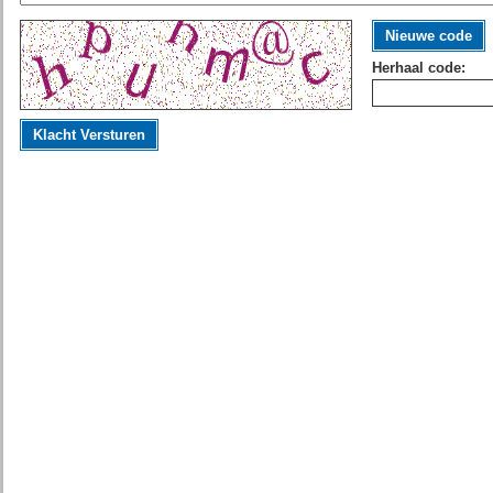
Nieuwe code
Herhaal code:
Klacht Versturen