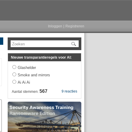
Inloggen
|
Registreren
Zoeken
Nieuwe transparantieregels voor AI:
Glashelder
Smoke and mirrors
Ai Ai Ai
567
9 reacties
Aantal stemmen: