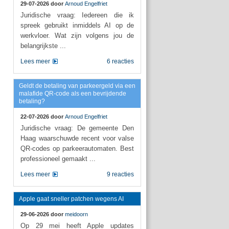
29-07-2026 door
Arnoud Engelfriet
Juridische vraag: Iedereen die ik
spreek gebruikt inmiddels AI op de
werkvloer. Wat zijn volgens jou de
belangrijkste ...
Lees meer
6 reacties
Geldt de betaling van parkeergeld via een
malafide QR-code als een bevrijdende
betaling?
22-07-2026 door
Arnoud Engelfriet
Juridische vraag: De gemeente Den
Haag waarschuwde recent voor valse
QR-codes op parkeerautomaten. Best
professioneel gemaakt ...
Lees meer
9 reacties
Apple gaat sneller patchen wegens AI
29-06-2026 door
meidoorn
Op 29 mei heeft Apple updates