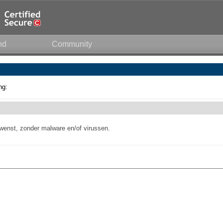
nd
Community
ng:
enst, zonder malware en/of virussen.