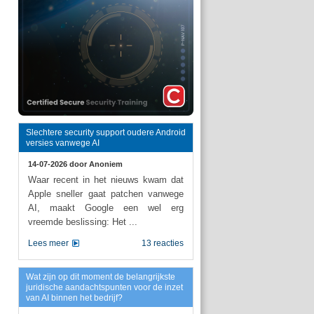
Slechtere security support oudere Android
versies vanwege AI
14-07-2026 door
Anoniem
Waar recent in het nieuws kwam dat
Apple sneller gaat patchen vanwege
AI, maakt Google een wel erg
vreemde beslissing: Het ...
Lees meer
13 reacties
Wat zijn op dit moment de belangrijkste
juridische aandachtspunten voor de inzet
van AI binnen het bedrijf?