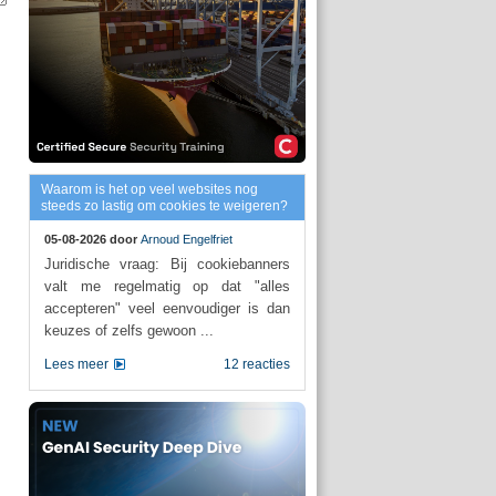
Waarom is het op veel websites nog
steeds zo lastig om cookies te weigeren?
05-08-2026 door
Arnoud Engelfriet
Juridische vraag: Bij cookiebanners
valt me regelmatig op dat "alles
accepteren" veel eenvoudiger is dan
keuzes of zelfs gewoon ...
Lees meer
12 reacties