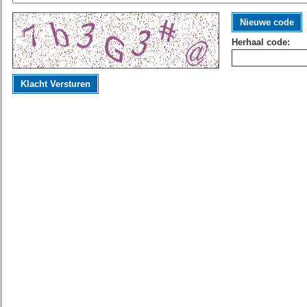
Nieuwe code
Herhaal code:
Klacht Versturen