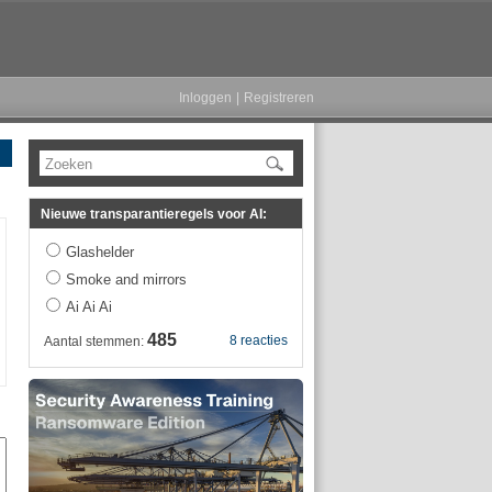
Inloggen
|
Registreren
Zoeken
Nieuwe transparantieregels voor AI:
Glashelder
Smoke and mirrors
Ai Ai Ai
485
8 reacties
Aantal stemmen: