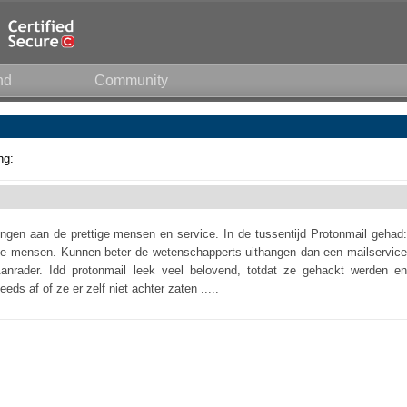
nd
Community
ng:
gen aan de prettige mensen en service. In de tussentijd Protonmail gehad:
ciale mensen. Kunnen beter de wetenschapperts uithangen dan een mailservice
Aanrader. Idd protonmail leek veel belovend, totdat ze gehackt werden en
ds af of ze er zelf niet achter zaten .....