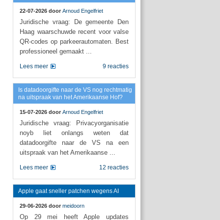
22-07-2026 door
Arnoud Engelfriet
Juridische vraag: De gemeente Den
Haag waarschuwde recent voor valse
QR-codes op parkeerautomaten. Best
professioneel gemaakt ...
Lees meer
9 reacties
Is datadoorgifte naar de VS nog rechtmatig
na uitspraak van het Amerikaanse Hof?
15-07-2026 door
Arnoud Engelfriet
Juridische vraag: Privacyorganisatie
noyb liet onlangs weten dat
datadoorgifte naar de VS na een
uitspraak van het Amerikaanse ...
Lees meer
12 reacties
Apple gaat sneller patchen wegens AI
29-06-2026 door
meidoorn
Op 29 mei heeft Apple updates