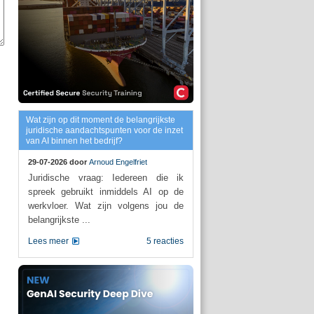
Wat zijn op dit moment de belangrijkste
juridische aandachtspunten voor de inzet
van AI binnen het bedrijf?
29-07-2026 door
Arnoud Engelfriet
Juridische vraag: Iedereen die ik
spreek gebruikt inmiddels AI op de
werkvloer. Wat zijn volgens jou de
belangrijkste ...
Lees meer
5 reacties