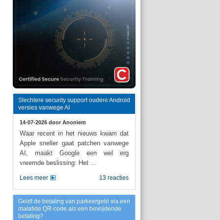
Slechtere security support oudere Android
versies vanwege AI
14-07-2026 door
Anoniem
Waar recent in het nieuws kwam dat
Apple sneller gaat patchen vanwege
AI, maakt Google een wel erg
vreemde beslissing: Het ...
Lees meer
13 reacties
Geldt de betaling van parkeergeld via een
malafide QR-code als een bevrijdende
betaling?