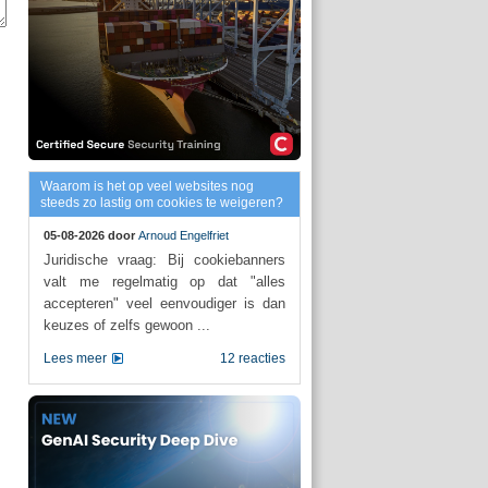
Waarom is het op veel websites nog
steeds zo lastig om cookies te weigeren?
05-08-2026 door
Arnoud Engelfriet
Juridische vraag: Bij cookiebanners
valt me regelmatig op dat "alles
accepteren" veel eenvoudiger is dan
keuzes of zelfs gewoon ...
Lees meer
12 reacties