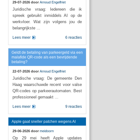
29-07-2026 door
Arnoud Engelfriet
Juridische vraag: Iedereen die ik
spreek gebruikt inmiddels AI op de
werkvloer. Wat zijn volgens jou de
belangrijkste ...
Lees meer
6 reacties
Geldt de betaling van parkeergeld via een
malafide QR-code als een bevrijdende
betaling?
22-07-2026 door
Arnoud Engelfriet
Juridische vraag: De gemeente Den
Haag waarschuwde recent voor valse
QR-codes op parkeerautomaten. Best
professioneel gemaakt ...
Lees meer
9 reacties
Apple gaat sneller patchen wegens AI
29-06-2026 door
meidoorn
Op 29 mei heeft Apple updates