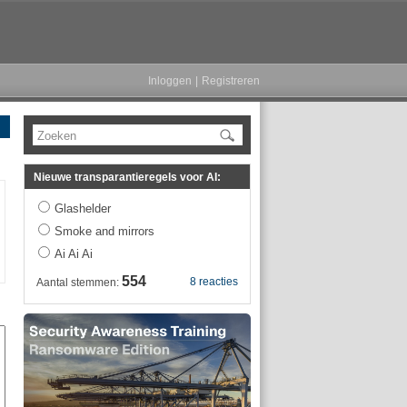
Inloggen
|
Registreren
Zoeken
Nieuwe transparantieregels voor AI:
Glashelder
Smoke and mirrors
Ai Ai Ai
554
8 reacties
Aantal stemmen: