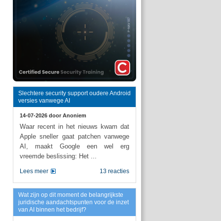
Slechtere security support oudere Android
versies vanwege AI
14-07-2026 door
Anoniem
Waar recent in het nieuws kwam dat
Apple sneller gaat patchen vanwege
AI, maakt Google een wel erg
vreemde beslissing: Het ...
Lees meer
13 reacties
Wat zijn op dit moment de belangrijkste
juridische aandachtspunten voor de inzet
van AI binnen het bedrijf?