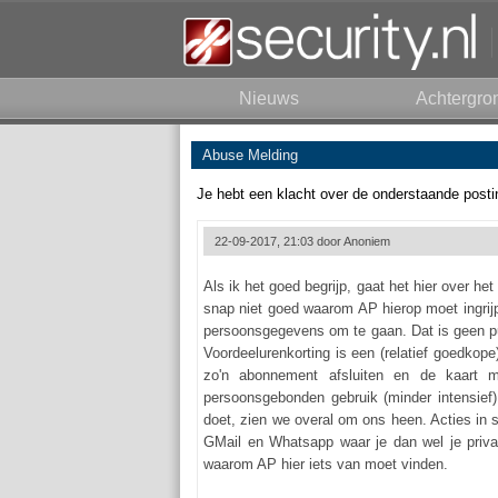
Nieuws
Achtergro
Abuse Melding
Je hebt een klacht over de onderstaande posti
22-09-2017, 21:03 door
Anoniem
Als ik het goed begrijp, gaat het hier over he
snap niet goed waarom AP hierop moet ingrij
persoonsgegevens om te gaan. Dat is geen pun
Voordeelurenkorting is een (relatief goedko
zo'n abonnement afsluiten en de kaart m
persoonsgebonden gebruik (minder intensief)
doet, zien we overal om ons heen. Acties in s
GMail en Whatsapp waar je dan wel je privac
waarom AP hier iets van moet vinden.