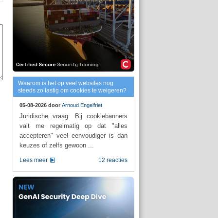
Waarom is het op veel websites nog
steeds zo lastig om cookies te weigeren?
05-08-2026 door
Arnoud Engelfriet
Juridische vraag: Bij cookiebanners
valt me regelmatig op dat "alles
accepteren" veel eenvoudiger is dan
keuzes of zelfs gewoon ...
Lees meer
12 reacties