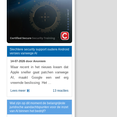
Slechtere security support oudere Android
versies vanwege AI
14-07-2026 door
Anoniem
Waar recent in het nieuws kwam dat
Apple sneller gaat patchen vanwege
AI, maakt Google een wel erg
vreemde beslissing: Het ...
Lees meer
13 reacties
Wat zijn op dit moment de belangrijkste
juridische aandachtspunten voor de inzet
van AI binnen het bedrijf?