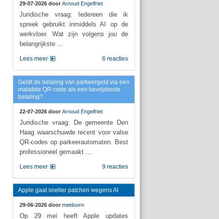
29-07-2026 door
Arnoud Engelfriet
Juridische vraag: Iedereen die ik
spreek gebruikt inmiddels AI op de
werkvloer. Wat zijn volgens jou de
belangrijkste ...
Lees meer
6 reacties
Geldt de betaling van parkeergeld via een
malafide QR-code als een bevrijdende
betaling?
22-07-2026 door
Arnoud Engelfriet
Juridische vraag: De gemeente Den
Haag waarschuwde recent voor valse
QR-codes op parkeerautomaten. Best
professioneel gemaakt ...
Lees meer
9 reacties
Apple gaat sneller patchen wegens AI
29-06-2026 door
meidoorn
Op 29 mei heeft Apple updates