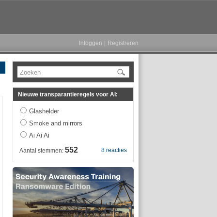
Inloggen
|
Registreren
Zoeken
Nieuwe transparantieregels voor AI:
Glashelder
Smoke and mirrors
Ai Ai Ai
552
8 reacties
Aantal stemmen: