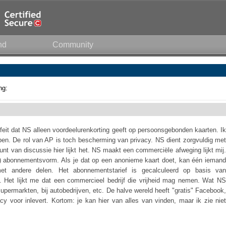
nd
Community
ng:
t feit dat NS alleen voordeelurenkorting geeft op persoonsgebonden kaarten. Ik
pen. De rol van AP is toch bescherming van privacy. NS dient zorgvuldig met
t van discussie hier lijkt het. NS maakt een commerciële afweging lijkt mij.
pe) abonnementsvorm. Als je dat op een anonieme kaart doet, kan één iemand
et andere delen. Het abonnementstarief is gecalculeerd op basis van
. Het lijkt me dat een commercieel bedrijf die vrijheid mag nemen. Wat NS
upermarkten, bij autobedrijven, etc. De halve wereld heeft "gratis" Facebook,
y voor inlevert. Kortom: je kan hier van alles van vinden, maar ik zie niet