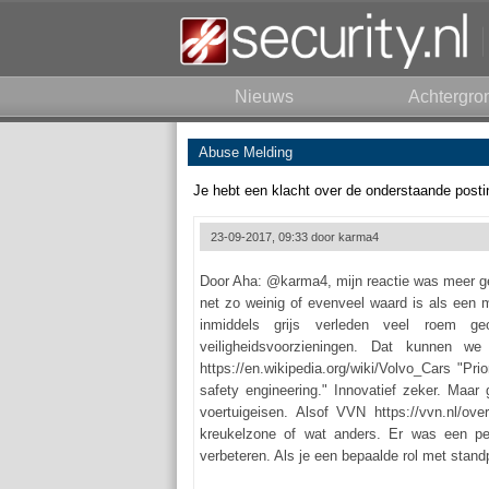
Nieuws
Achtergro
Abuse Melding
Je hebt een klacht over de onderstaande posti
23-09-2017, 09:33 door
karma4
Door Aha: @karma4, mijn reactie was meer ge
net zo weinig of evenveel waard is als een m
inmiddels grijs verleden veel roem g
veiligheidsvoorzieningen. Dat kunnen we
https://en.wikipedia.org/wiki/Volvo_Cars "Pr
safety engineering." Innovatief zeker. Ma
voertuigeisen. Alsof VVN https://vvn.nl/
kreukelzone of wat anders. Er was een per
verbeteren. Als je een bepaalde rol met standp