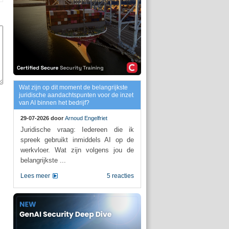
Wat zijn op dit moment de belangrijkste
juridische aandachtspunten voor de inzet
van AI binnen het bedrijf?
29-07-2026 door
Arnoud Engelfriet
Juridische vraag: Iedereen die ik
spreek gebruikt inmiddels AI op de
werkvloer. Wat zijn volgens jou de
belangrijkste ...
Lees meer
5 reacties