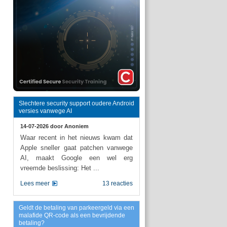
Slechtere security support oudere Android
versies vanwege AI
14-07-2026 door
Anoniem
Waar recent in het nieuws kwam dat
Apple sneller gaat patchen vanwege
AI, maakt Google een wel erg
vreemde beslissing: Het ...
Lees meer
13 reacties
Geldt de betaling van parkeergeld via een
malafide QR-code als een bevrijdende
betaling?