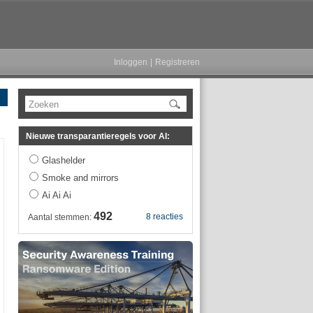
Inloggen
|
Registreren
Zoeken
Nieuwe transparantieregels voor AI:
Glashelder
Smoke and mirrors
Ai Ai Ai
492
8 reacties
Aantal stemmen: