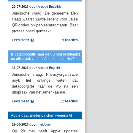
22-07-2026 door
Arnoud Engelfriet
Juridische vraag: De gemeente Den
Haag waarschuwde recent voor valse
QR-codes op parkeerautomaten. Best
professioneel gemaakt ...
Lees meer
9 reacties
Is datadoorgifte naar de VS nog rechtmatig
na uitspraak van het Amerikaanse Hof?
15-07-2026 door
Arnoud Engelfriet
Juridische vraag: Privacyorganisatie
noyb liet onlangs weten dat
datadoorgifte naar de VS na een
uitspraak van het Amerikaanse ...
Lees meer
12 reacties
Apple gaat sneller patchen wegens AI
29-06-2026 door
meidoorn
Op 29 mei heeft Apple updates