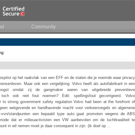
nd
Community
ng:
spitst op het raakvlak van een EFF en de staten die je noemde waar privacy
ensenleven. Maar ook een vergelijking: Volvo heeft als autofabrikant in een
eoogst omdat zij de gangmaker waren van uitgebreide preventieve
 toch ook niet fout noemen? Edit: spellingsfout gecorrigeerd. Volvo
ior to strong government safety regulation Volvo had been at the forefront of
ar geen wetgevende en handhavende macht voor verkeersregels en algemene
over-vvn/standpunten een bepaald type auto gaat promoten wegens de ABS
iode dat er milieuactivisten een VW aanbevolen om de luchtkwaliteit te
unt in wil nemen moet je daar consequent in zijn. (ik doel op ...