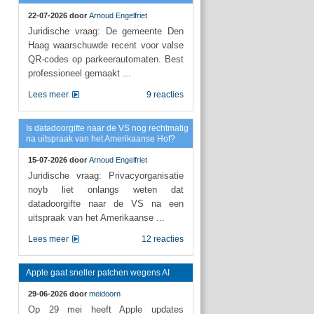
22-07-2026 door
Arnoud Engelfriet
Juridische vraag: De gemeente Den
Haag waarschuwde recent voor valse
QR-codes op parkeerautomaten. Best
professioneel gemaakt ...
Lees meer
9 reacties
Is datadoorgifte naar de VS nog rechtmatig
na uitspraak van het Amerikaanse Hof?
15-07-2026 door
Arnoud Engelfriet
Juridische vraag: Privacyorganisatie
noyb liet onlangs weten dat
datadoorgifte naar de VS na een
uitspraak van het Amerikaanse ...
Lees meer
12 reacties
Apple gaat sneller patchen wegens AI
29-06-2026 door
meidoorn
Op 29 mei heeft Apple updates