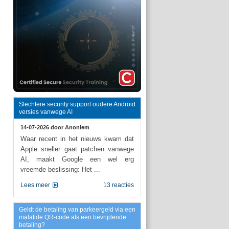
Slechtere security support oudere Android
versies vanwege AI
14-07-2026 door
Anoniem
Waar recent in het nieuws kwam dat
Apple sneller gaat patchen vanwege
AI, maakt Google een wel erg
vreemde beslissing: Het ...
Lees meer
13 reacties
Geldt de betaling van parkeergeld via een
malafide QR-code als een bevrijdende
betaling?