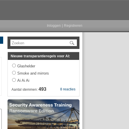
Inloggen
|
Registreren
Zoeken
Nieuwe transparantieregels voor AI:
Glashelder
Smoke and mirrors
Ai Ai Ai
493
8 reacties
Aantal stemmen: