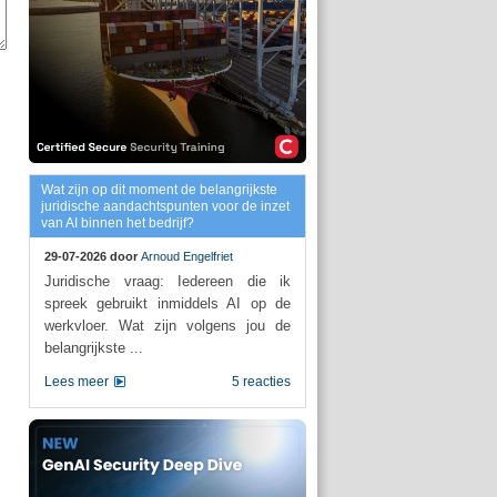
Wat zijn op dit moment de belangrijkste
juridische aandachtspunten voor de inzet
van AI binnen het bedrijf?
29-07-2026 door
Arnoud Engelfriet
Juridische vraag: Iedereen die ik
spreek gebruikt inmiddels AI op de
werkvloer. Wat zijn volgens jou de
belangrijkste ...
Lees meer
5 reacties