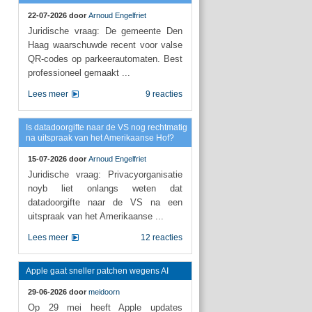
22-07-2026 door
Arnoud Engelfriet
Juridische vraag: De gemeente Den
Haag waarschuwde recent voor valse
QR-codes op parkeerautomaten. Best
professioneel gemaakt ...
Lees meer
9 reacties
Is datadoorgifte naar de VS nog rechtmatig
na uitspraak van het Amerikaanse Hof?
15-07-2026 door
Arnoud Engelfriet
Juridische vraag: Privacyorganisatie
noyb liet onlangs weten dat
datadoorgifte naar de VS na een
uitspraak van het Amerikaanse ...
Lees meer
12 reacties
Apple gaat sneller patchen wegens AI
29-06-2026 door
meidoorn
Op 29 mei heeft Apple updates