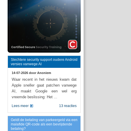
Slechtere security support oudere Android
versies vanwege AI
14-07-2026 door
Anoniem
Waar recent in het nieuws kwam dat
Apple sneller gaat patchen vanwege
AI, maakt Google een wel erg
vreemde beslissing: Het ...
Lees meer
13 reacties
Geldt de betaling van parkeergeld via een
malafide QR-code als een bevrijdende
betaling?