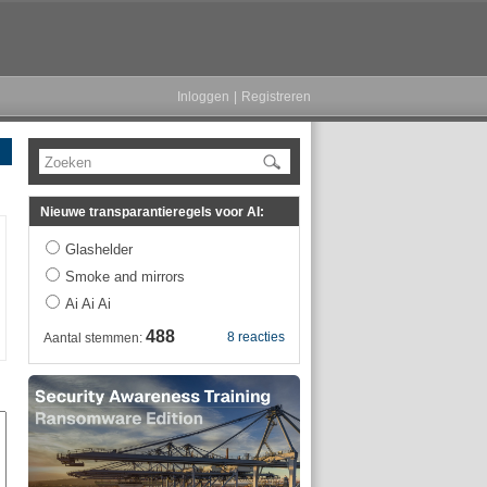
Inloggen
|
Registreren
Zoeken
Nieuwe transparantieregels voor AI:
Glashelder
Smoke and mirrors
Ai Ai Ai
488
8 reacties
Aantal stemmen: