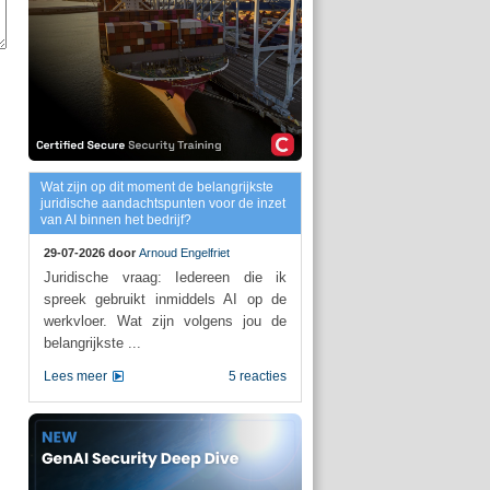
Wat zijn op dit moment de belangrijkste
juridische aandachtspunten voor de inzet
van AI binnen het bedrijf?
29-07-2026 door
Arnoud Engelfriet
Juridische vraag: Iedereen die ik
spreek gebruikt inmiddels AI op de
werkvloer. Wat zijn volgens jou de
belangrijkste ...
Lees meer
5 reacties