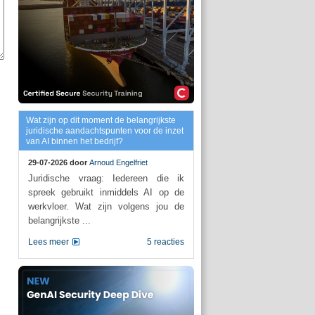
Wat zijn op dit moment de belangrijkste
juridische aandachtspunten voor de inzet
van AI binnen het bedrijf?
29-07-2026 door
Arnoud Engelfriet
Juridische vraag: Iedereen die ik
spreek gebruikt inmiddels AI op de
werkvloer. Wat zijn volgens jou de
belangrijkste ...
Lees meer
5 reacties