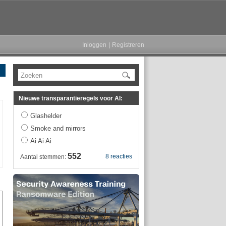
Inloggen
|
Registreren
Zoeken
Nieuwe transparantieregels voor AI:
Glashelder
Smoke and mirrors
Ai Ai Ai
552
8 reacties
Aantal stemmen: