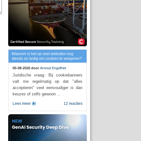
Waarom is het op veel websites nog
steeds zo lastig om cookies te weigeren?
05-08-2026 door
Arnoud Engelfriet
Juridische vraag: Bij cookiebanners
valt me regelmatig op dat "alles
accepteren" veel eenvoudiger is dan
keuzes of zelfs gewoon ...
Lees meer
12 reacties