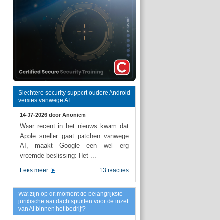
Slechtere security support oudere Android
versies vanwege AI
14-07-2026 door
Anoniem
Waar recent in het nieuws kwam dat
Apple sneller gaat patchen vanwege
AI, maakt Google een wel erg
vreemde beslissing: Het ...
Lees meer
13 reacties
Wat zijn op dit moment de belangrijkste
juridische aandachtspunten voor de inzet
van AI binnen het bedrijf?