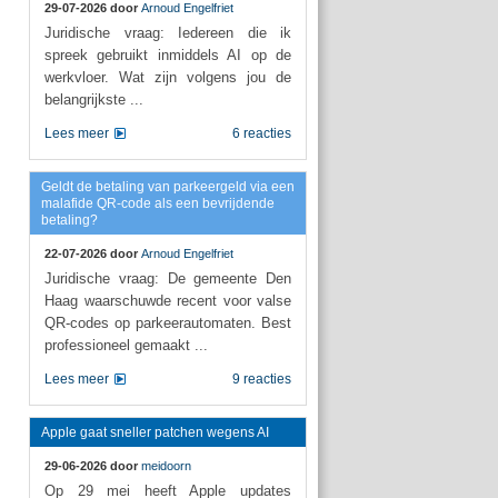
29-07-2026 door
Arnoud Engelfriet
Juridische vraag: Iedereen die ik
spreek gebruikt inmiddels AI op de
werkvloer. Wat zijn volgens jou de
belangrijkste ...
Lees meer
6 reacties
Geldt de betaling van parkeergeld via een
malafide QR-code als een bevrijdende
betaling?
22-07-2026 door
Arnoud Engelfriet
Juridische vraag: De gemeente Den
Haag waarschuwde recent voor valse
QR-codes op parkeerautomaten. Best
professioneel gemaakt ...
Lees meer
9 reacties
Apple gaat sneller patchen wegens AI
29-06-2026 door
meidoorn
Op 29 mei heeft Apple updates