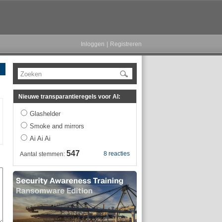
Inloggen
|
Registreren
Zoeken
Nieuwe transparantieregels voor AI:
Glashelder
Smoke and mirrors
Ai Ai Ai
547
8 reacties
Aantal stemmen: