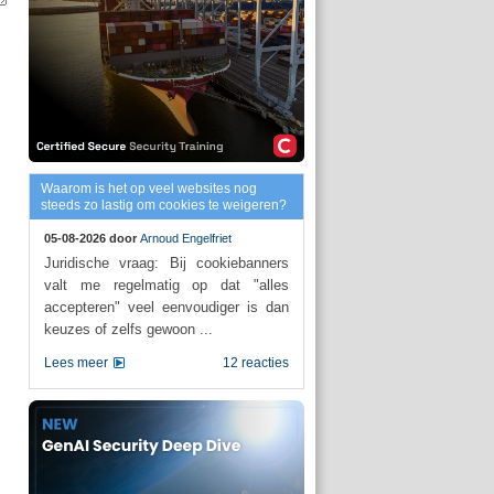
Waarom is het op veel websites nog
steeds zo lastig om cookies te weigeren?
05-08-2026 door
Arnoud Engelfriet
Juridische vraag: Bij cookiebanners
valt me regelmatig op dat "alles
accepteren" veel eenvoudiger is dan
keuzes of zelfs gewoon ...
Lees meer
12 reacties