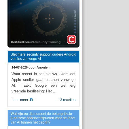
Slechtere security support oudere Android
versies vanwege AI
14-07-2026 door
Anoniem
Waar recent in het nieuws kwam dat
Apple sneller gaat patchen vanwege
AI, maakt Google een wel erg
vreemde beslissing: Het ...
Lees meer
13 reacties
Wat zijn op dit moment de belangrijkste
juridische aandachtspunten voor de inzet
van AI binnen het bedrijf?