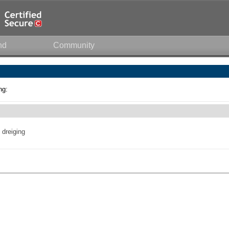
nd
Community
ng:
 dreiging