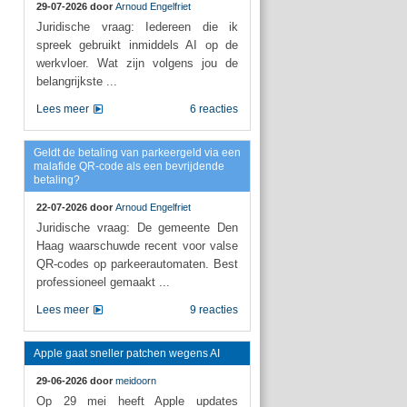
29-07-2026 door
Arnoud Engelfriet
Juridische vraag: Iedereen die ik
spreek gebruikt inmiddels AI op de
werkvloer. Wat zijn volgens jou de
belangrijkste ...
Lees meer
6 reacties
Geldt de betaling van parkeergeld via een
malafide QR-code als een bevrijdende
betaling?
22-07-2026 door
Arnoud Engelfriet
Juridische vraag: De gemeente Den
Haag waarschuwde recent voor valse
QR-codes op parkeerautomaten. Best
professioneel gemaakt ...
Lees meer
9 reacties
Apple gaat sneller patchen wegens AI
29-06-2026 door
meidoorn
Op 29 mei heeft Apple updates