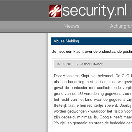
Nieuws
Achtergro
Abuse Melding
Je hebt een klacht over de onderstaande posti
02-05-2019, 17:23 door
Bitwiper
Door Anoniem: Klopt niet helemaal. De CLOUD
als hun handeling in strijd is met de wetgev
geval de aanbieder met conflicterende verpl
grond van de EU-verordening gegevens zou m
het recht van het land waar de gegevens zij
(feitelijk laat je hen rechtertje spelen). Daar
worden gedwongen - waardoor het risico voor 
zijn gedeeld, minimaal is. Google heeft maa
"foutje" zo gemaakt en staan de bedoelde geg