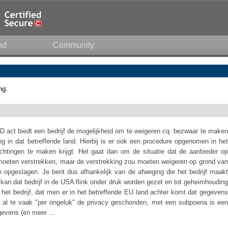
nd
Community
ng:
 act biedt een bedrijf de mogelijkheid om te weigeren cq. bezwaar te maken
ing in dat betreffende land. Hierbij is er ook een procedure opgenomen in het
ichtingen te maken krijgt. Het gaat dan om de situatie dat de aanbieder op
oeten verstrekken, maar de verstrekking zou moeten weigeren op grond van
n opgeslagen. Je bent dus afhankelijk van de afweging die het bedrijf maakt
bij kan dat bedrijf in de USA flink onder druk worden gezet en tot geheimhouding
het bedrijf, dat men er in het betreffende EU land achter komt dat gegevens
r al te vaak "per ongeluk" de privacy geschonden, met een subpoena is een
evens (en meer ...