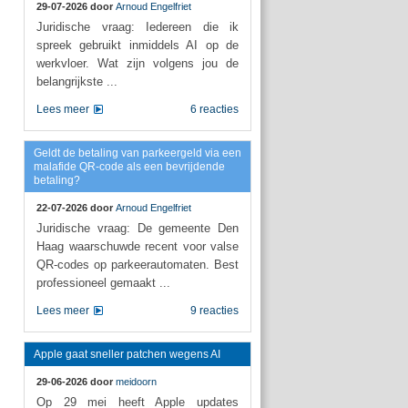
29-07-2026 door
Arnoud Engelfriet
Juridische vraag: Iedereen die ik
spreek gebruikt inmiddels AI op de
werkvloer. Wat zijn volgens jou de
belangrijkste ...
Lees meer
6 reacties
Geldt de betaling van parkeergeld via een
malafide QR-code als een bevrijdende
betaling?
22-07-2026 door
Arnoud Engelfriet
Juridische vraag: De gemeente Den
Haag waarschuwde recent voor valse
QR-codes op parkeerautomaten. Best
professioneel gemaakt ...
Lees meer
9 reacties
Apple gaat sneller patchen wegens AI
29-06-2026 door
meidoorn
Op 29 mei heeft Apple updates