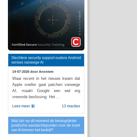
Slechtere security support oudere Android
versies vanwege AI
14-07-2026 door
Anoniem
Waar recent in het nieuws kwam dat
Apple sneller gaat patchen vanwege
AI, maakt Google een wel erg
vreemde beslissing: Het ...
Lees meer
13 reacties
Wat zijn op dit moment de belangrijkste
juridische aandachtspunten voor de inzet
van AI binnen het bedrijf?