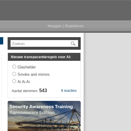
Inloggen
|
Registreren
Zoeken
Nieuwe transparantieregels voor AI:
Glashelder
Smoke and mirrors
Ai Ai Ai
543
8 reacties
Aantal stemmen: