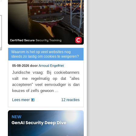
Waarom is het op veel websites nog
steeds zo lastig om cookies te weigeren?
05-08-2026 door
Arnoud Engelfriet
Juridische vraag: Bij cookiebanners
valt me regelmatig op dat "alles
accepteren" veel eenvoudiger is dan
keuzes of zelfs gewoon ...
Lees meer
12 reacties