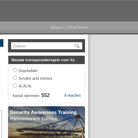
Inloggen
|
Registreren
Zoeken
Nieuwe transparantieregels voor AI:
Glashelder
Smoke and mirrors
Ai Ai Ai
552
8 reacties
Aantal stemmen: