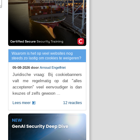
Waarom is het op veel websites nog
steeds zo lastig om cookies te weigeren?
05-08-2026 door
Arnoud Engelfriet
Juridische vraag: Bij cookiebanners
valt me regelmatig op dat "alles
accepteren" veel eenvoudiger is dan
keuzes of zelfs gewoon ...
Lees meer
12 reacties