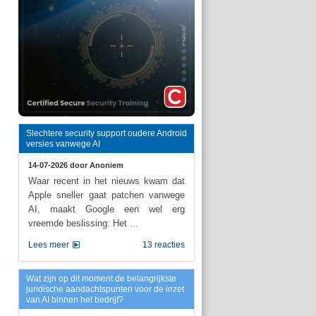
Slechtere security support oudere Android
versies vanwege AI
14-07-2026 door
Anoniem
Waar recent in het nieuws kwam dat
Apple sneller gaat patchen vanwege
AI, maakt Google een wel erg
vreemde beslissing: Het ...
Lees meer
13 reacties
Wat zijn op dit moment de belangrijkste
juridische aandachtspunten voor de inzet
van AI binnen het bedrijf?