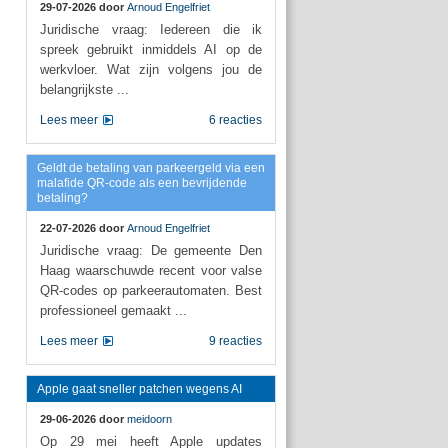
29-07-2026 door
Arnoud Engelfriet
Juridische vraag: Iedereen die ik
spreek gebruikt inmiddels AI op de
werkvloer. Wat zijn volgens jou de
belangrijkste ...
Lees meer
6 reacties
Geldt de betaling van parkeergeld via een
malafide QR-code als een bevrijdende
betaling?
22-07-2026 door
Arnoud Engelfriet
Juridische vraag: De gemeente Den
Haag waarschuwde recent voor valse
QR-codes op parkeerautomaten. Best
professioneel gemaakt ...
Lees meer
9 reacties
Apple gaat sneller patchen wegens AI
29-06-2026 door
meidoorn
Op 29 mei heeft Apple updates