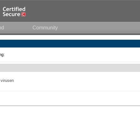
nd
Community
ng:
 virusen