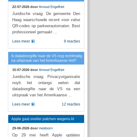
22-07-2026 door
Arnoud Engelfriet
Juridische vraag: De gemeente Den
Haag waarschuwde recent voor valse
QR-codes op parkeerautomaten. Best
professioneel gemaakt ...
Lees meer
9 reacties
Is datadoorgifte naar de VS nog rechtmatig
na uitspraak van het Amerikaanse Hof?
15-07-2026 door
Arnoud Engelfriet
Juridische vraag: Privacyorganisatie
noyb liet onlangs weten dat
datadoorgifte naar de VS na een
uitspraak van het Amerikaanse ...
Lees meer
12 reacties
Apple gaat sneller patchen wegens AI
29-06-2026 door
meidoorn
Op 29 mei heeft Apple updates