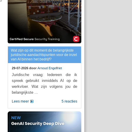
Wat zijn op dit moment de belangrijkste
juridische aandachtspunten voor de inzet
van AI binnen het bedrijf?
29-07-2026 door
Arnoud Engelfriet
Juridische vraag: Iedereen die ik
spreek gebruikt inmiddels AI op de
werkvloer. Wat zijn volgens jou de
belangrijkste ...
Lees meer
5 reacties