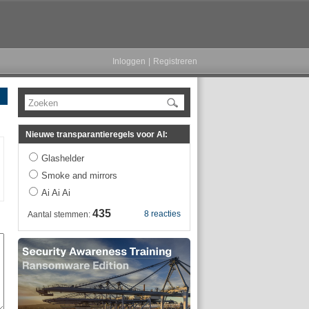
Inloggen
|
Registreren
Zoeken
Nieuwe transparantieregels voor AI:
Glashelder
Smoke and mirrors
Ai Ai Ai
435
8 reacties
Aantal stemmen: