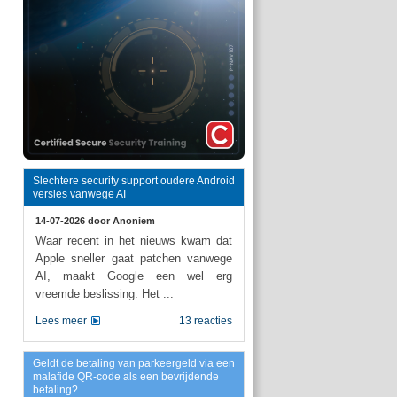
Slechtere security support oudere Android
versies vanwege AI
14-07-2026 door
Anoniem
Waar recent in het nieuws kwam dat
Apple sneller gaat patchen vanwege
AI, maakt Google een wel erg
vreemde beslissing: Het ...
Lees meer
13 reacties
Geldt de betaling van parkeergeld via een
malafide QR-code als een bevrijdende
betaling?