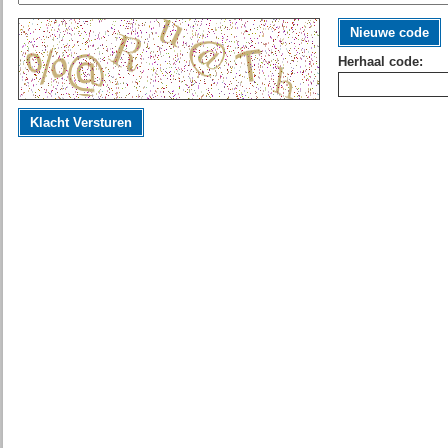
Nieuwe code
Herhaal code:
Klacht Versturen