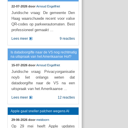
22-07-2026 door
Arnoud Engelfriet
Juridische vraag: De gemeente Den
Haag waarschuwde recent voor valse
QR-codes op parkeerautomaten. Best
professioneel gemaakt ...
Lees meer
9 reacties
Is datadoorgifte naar de VS nog rechtmatig
na uitspraak van het Amerikaanse Hof?
15-07-2026 door
Arnoud Engelfriet
Juridische vraag: Privacyorganisatie
noyb liet onlangs weten dat
datadoorgifte naar de VS na een
uitspraak van het Amerikaanse ...
Lees meer
12 reacties
Apple gaat sneller patchen wegens AI
29-06-2026 door
meidoorn
Op 29 mei heeft Apple updates