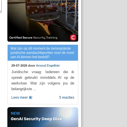
Wat zijn op dit moment de belangrijkste
juridische aandachtspunten voor de inzet
van AI binnen het bedrijf?
29-07-2026 door
Arnoud Engelfriet
Juridische vraag: Iedereen die ik
spreek gebruikt inmiddels AI op de
werkvloer. Wat zijn volgens jou de
belangrijkste ...
Lees meer
5 reacties