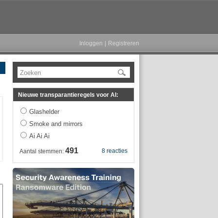
Inloggen
|
Registreren
Zoeken
Nieuwe transparantieregels voor AI:
Glashelder
Smoke and mirrors
Ai Ai Ai
491
8 reacties
Aantal stemmen: