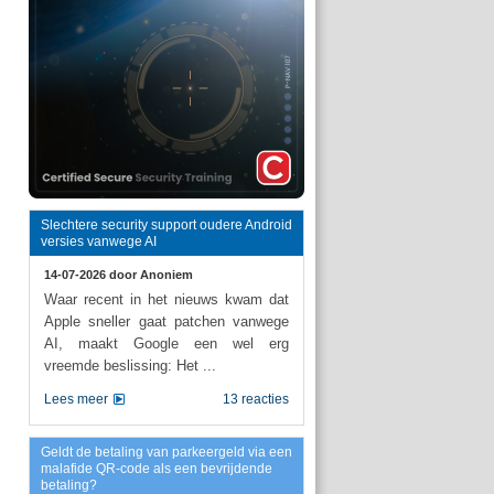
Slechtere security support oudere Android
versies vanwege AI
14-07-2026 door
Anoniem
Waar recent in het nieuws kwam dat
Apple sneller gaat patchen vanwege
AI, maakt Google een wel erg
vreemde beslissing: Het ...
Lees meer
13 reacties
Geldt de betaling van parkeergeld via een
malafide QR-code als een bevrijdende
betaling?