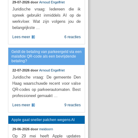
29-07-2026 door
Arnoud Engelfriet
Juridische vraag: Iedereen die ik
spreek gebruikt inmiddels AI op de
werkvloer. Wat zijn volgens jou de
belangrijkste ...
Lees meer
6 reacties
Geldt de betaling van parkeergeld via een
malafide QR-code als een bevrijdende
betaling?
22-07-2026 door
Arnoud Engelfriet
Juridische vraag: De gemeente Den
Haag waarschuwde recent voor valse
QR-codes op parkeerautomaten. Best
professioneel gemaakt ...
Lees meer
9 reacties
Apple gaat sneller patchen wegens AI
29-06-2026 door
meidoorn
Op 29 mei heeft Apple updates