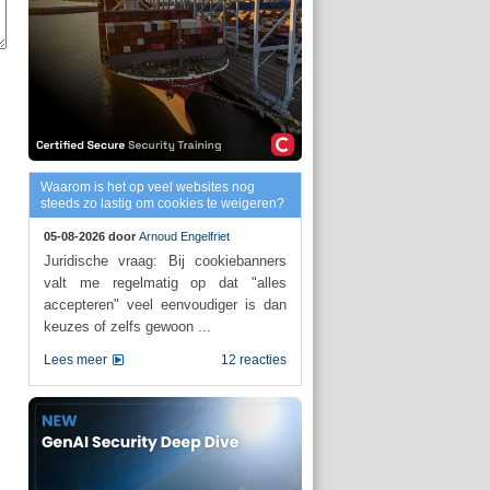
Waarom is het op veel websites nog
steeds zo lastig om cookies te weigeren?
05-08-2026 door
Arnoud Engelfriet
Juridische vraag: Bij cookiebanners
valt me regelmatig op dat "alles
accepteren" veel eenvoudiger is dan
keuzes of zelfs gewoon ...
Lees meer
12 reacties