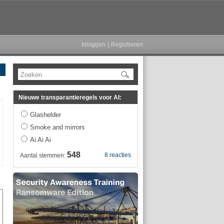
Inloggen
|
Registreren
Zoeken
Nieuwe transparantieregels voor AI:
Glashelder
Smoke and mirrors
Ai Ai Ai
548
8 reacties
Aantal stemmen: