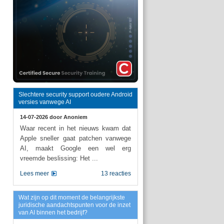
Slechtere security support oudere Android
versies vanwege AI
14-07-2026 door
Anoniem
Waar recent in het nieuws kwam dat
Apple sneller gaat patchen vanwege
AI, maakt Google een wel erg
vreemde beslissing: Het ...
Lees meer
13 reacties
Wat zijn op dit moment de belangrijkste
juridische aandachtspunten voor de inzet
van AI binnen het bedrijf?