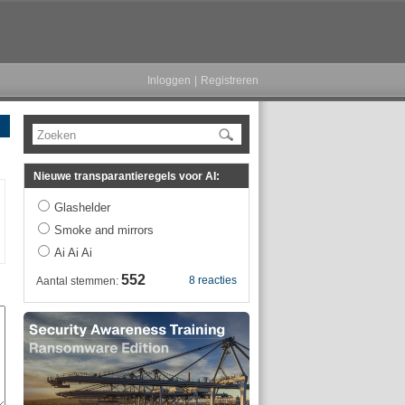
Inloggen
|
Registreren
Zoeken
Nieuwe transparantieregels voor AI:
Glashelder
Smoke and mirrors
Ai Ai Ai
552
8 reacties
Aantal stemmen: