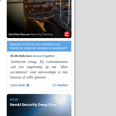
Waarom is het op veel websites nog
steeds zo lastig om cookies te weigeren?
05-08-2026 door
Arnoud Engelfriet
Juridische vraag: Bij cookiebanners
valt me regelmatig op dat "alles
accepteren" veel eenvoudiger is dan
keuzes of zelfs gewoon ...
Lees meer
12 reacties