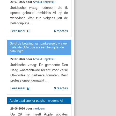
29-07-2026 door
Arnoud Engelfriet
Juridische vraag: Iedereen die ik
spreek gebruikt inmiddels AI op de
werkvloer. Wat zijn volgens jou de
belangrijkste ...
Lees meer
6 reacties
Geldt de betaling van parkeergeld via een
malafide QR-code als een bevrijdende
betaling?
22-07-2026 door
Arnoud Engelfriet
Juridische vraag: De gemeente Den
Haag waarschuwde recent voor valse
QR-codes op parkeerautomaten. Best
professioneel gemaakt ...
Lees meer
9 reacties
Apple gaat sneller patchen wegens AI
29-06-2026 door
meidoorn
Op 29 mei heeft Apple updates