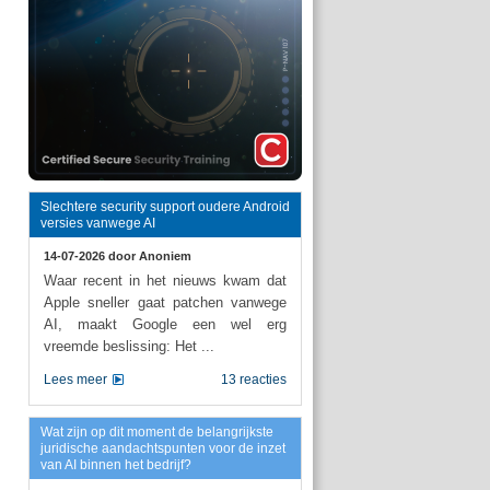
Slechtere security support oudere Android
versies vanwege AI
14-07-2026 door
Anoniem
Waar recent in het nieuws kwam dat
Apple sneller gaat patchen vanwege
AI, maakt Google een wel erg
vreemde beslissing: Het ...
Lees meer
13 reacties
Wat zijn op dit moment de belangrijkste
juridische aandachtspunten voor de inzet
van AI binnen het bedrijf?