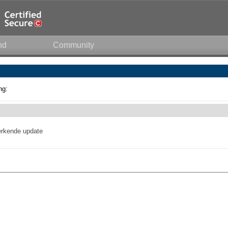
nd
Community
ng:
werkende update