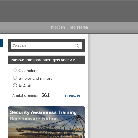
Inloggen
|
Registreren
Zoeken
Nieuwe transparantieregels voor AI:
Glashelder
Smoke and mirrors
Ai Ai Ai
561
9 reacties
Aantal stemmen: