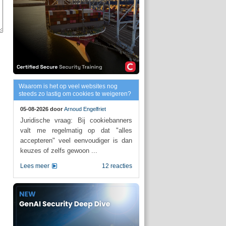
Waarom is het op veel websites nog
steeds zo lastig om cookies te weigeren?
05-08-2026 door
Arnoud Engelfriet
Juridische vraag: Bij cookiebanners
valt me regelmatig op dat "alles
accepteren" veel eenvoudiger is dan
keuzes of zelfs gewoon ...
Lees meer
12 reacties