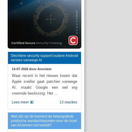
Slechtere security support oudere Android
versies vanwege AI
14-07-2026 door
Anoniem
Waar recent in het nieuws kwam dat
Apple sneller gaat patchen vanwege
AI, maakt Google een wel erg
vreemde beslissing: Het ...
Lees meer
13 reacties
Wat zijn op dit moment de belangrijkste
juridische aandachtspunten voor de inzet
van AI binnen het bedrijf?