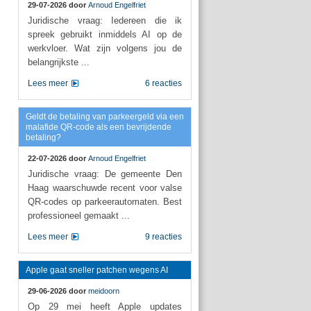
29-07-2026 door
Arnoud Engelfriet
Juridische vraag: Iedereen die ik
spreek gebruikt inmiddels AI op de
werkvloer. Wat zijn volgens jou de
belangrijkste ...
Lees meer
6 reacties
Geldt de betaling van parkeergeld via een
malafide QR-code als een bevrijdende
betaling?
22-07-2026 door
Arnoud Engelfriet
Juridische vraag: De gemeente Den
Haag waarschuwde recent voor valse
QR-codes op parkeerautomaten. Best
professioneel gemaakt ...
Lees meer
9 reacties
Apple gaat sneller patchen wegens AI
29-06-2026 door
meidoorn
Op 29 mei heeft Apple updates