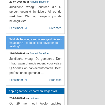
29-07-2026 door
Arnoud Engelfriet
Juridische vraag: Iedereen die ik
spreek gebruikt inmiddels AI op de
werkvloer. Wat zijn volgens jou de
belangrijkste ...
Lees meer
6 reacties
Geldt de betaling van parkeergeld via een
malafide QR-code als een bevrijdende
betaling?
22-07-2026 door
Arnoud Engelfriet
Juridische vraag: De gemeente Den
Haag waarschuwde recent voor valse
QR-codes op parkeerautomaten. Best
professioneel gemaakt ...
Lees meer
9 reacties
Apple gaat sneller patchen wegens AI
29-06-2026 door
meidoorn
Op 29 mei heeft Apple updates