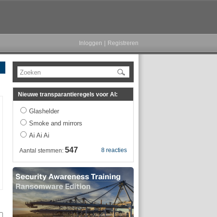
Inloggen
|
Registreren
Zoeken
Nieuwe transparantieregels voor AI:
Glashelder
Smoke and mirrors
Ai Ai Ai
547
8 reacties
Aantal stemmen: