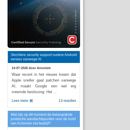
Slechtere security support oudere Android
versies vanwege AI
14-07-2026 door
Anoniem
Waar recent in het nieuws kwam dat
Apple sneller gaat patchen vanwege
AI, maakt Google een wel erg
vreemde beslissing: Het ...
Lees meer
13 reacties
Wat zijn op dit moment de belangrijkste
juridische aandachtspunten voor de inzet
van AI binnen het bedrijf?