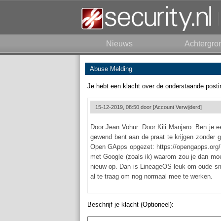
Nieuws
Achtergro
Abuse Melding
Je hebt een klacht over de onderstaande posti
15-12-2019, 08:50 door
[Account Verwijderd]
Door Jean Vohur: Door Kili Manjaro: Ben je e
gewend bent aan de praat te krijgen zonder 
Open GApps opgezet: https://opengapps.org/. 
met Google (zoals ik) waarom zou je dan moei
nieuw op. Dan is LineageOS leuk om oude smar
al te traag om nog normaal mee te werken.
Beschrijf je klacht (Optioneel):