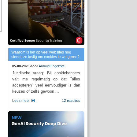
Waarom is het op veel websites nog
steeds zo lastig om cookies te weigeren?
05-08-2026 door
Arnoud Engelfriet
Juridische vraag: Bij cookiebanners
valt me regelmatig op dat "alles
accepteren" veel eenvoudiger is dan
keuzes of zelfs gewoon ...
Lees meer
12 reacties