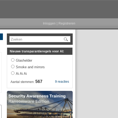
Inloggen
|
Registreren
Zoeken
Nieuwe transparantieregels voor AI:
Glashelder
Smoke and mirrors
Ai Ai Ai
567
9 reacties
Aantal stemmen: