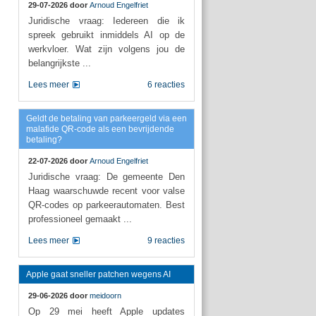
29-07-2026 door
Arnoud Engelfriet
Juridische vraag: Iedereen die ik
spreek gebruikt inmiddels AI op de
werkvloer. Wat zijn volgens jou de
belangrijkste ...
Lees meer
6 reacties
Geldt de betaling van parkeergeld via een
malafide QR-code als een bevrijdende
betaling?
22-07-2026 door
Arnoud Engelfriet
Juridische vraag: De gemeente Den
Haag waarschuwde recent voor valse
QR-codes op parkeerautomaten. Best
professioneel gemaakt ...
Lees meer
9 reacties
Apple gaat sneller patchen wegens AI
29-06-2026 door
meidoorn
Op 29 mei heeft Apple updates