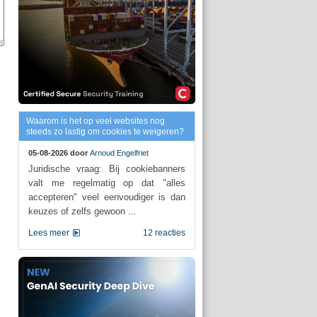
Waarom is het op veel websites nog
steeds zo lastig om cookies te weigeren?
05-08-2026 door
Arnoud Engelfriet
Juridische vraag: Bij cookiebanners
valt me regelmatig op dat "alles
accepteren" veel eenvoudiger is dan
keuzes of zelfs gewoon ...
Lees meer
12 reacties