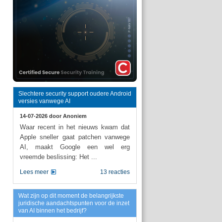
Slechtere security support oudere Android
versies vanwege AI
14-07-2026 door
Anoniem
Waar recent in het nieuws kwam dat
Apple sneller gaat patchen vanwege
AI, maakt Google een wel erg
vreemde beslissing: Het ...
Lees meer
13 reacties
Wat zijn op dit moment de belangrijkste
juridische aandachtspunten voor de inzet
van AI binnen het bedrijf?