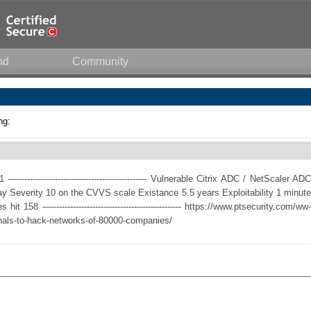
nd
Community
ng:
----------------------------------------------- Vulnerable Citrix ADC / NetScaler ADC
y Severity 10 on the CVVS scale Existance 5.5 years Exploitability 1 minute
58 -------------------------------------------------- https://www.ptsecurity.com/ww-
minals-to-hack-networks-of-80000-companies/