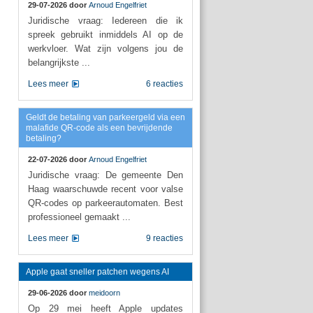
29-07-2026 door
Arnoud Engelfriet
Juridische vraag: Iedereen die ik
spreek gebruikt inmiddels AI op de
werkvloer. Wat zijn volgens jou de
belangrijkste ...
Lees meer
6 reacties
Geldt de betaling van parkeergeld via een
malafide QR-code als een bevrijdende
betaling?
22-07-2026 door
Arnoud Engelfriet
Juridische vraag: De gemeente Den
Haag waarschuwde recent voor valse
QR-codes op parkeerautomaten. Best
professioneel gemaakt ...
Lees meer
9 reacties
Apple gaat sneller patchen wegens AI
29-06-2026 door
meidoorn
Op 29 mei heeft Apple updates