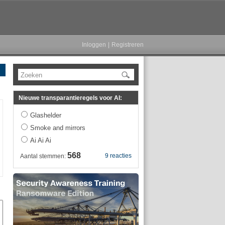
Inloggen
|
Registreren
Zoeken
Nieuwe transparantieregels voor AI:
Glashelder
Smoke and mirrors
Ai Ai Ai
568
9 reacties
Aantal stemmen: