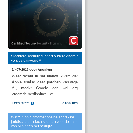
Slechtere security support oudere Android
versies vanwege AI
14-07-2026 door
Anoniem
Waar recent in het nieuws kwam dat
Apple sneller gaat patchen vanwege
AI, maakt Google een wel erg
vreemde beslissing: Het ...
Lees meer
13 reacties
Wat zijn op dit moment de belangrijkste
juridische aandachtspunten voor de inzet
van AI binnen het bedrijf?