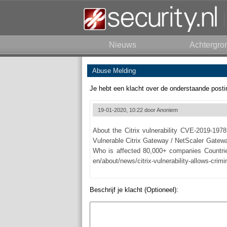
Nieuws
Achtergro
Abuse Melding
Je hebt een klacht over de onderstaande posti
19-01-2020, 10:22 door
Anoniem
About the Citrix vulnerability CVE-2019-19781 ---
Vulnerable Citrix Gateway / NetScaler Gatewa
Who is affected 80,000+ companies Countries hit 1
en/about/news/citrix-vulnerability-allows-cri
Beschrijf je klacht (Optioneel):