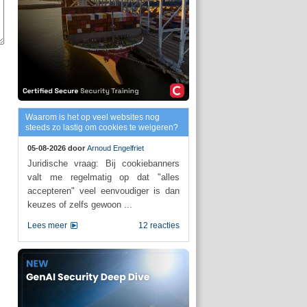
Waarom is het op veel websites nog
steeds zo lastig om cookies te weigeren?
05-08-2026 door
Arnoud Engelfriet
Juridische vraag: Bij cookiebanners
valt me regelmatig op dat "alles
accepteren" veel eenvoudiger is dan
keuzes of zelfs gewoon ...
Lees meer
12 reacties