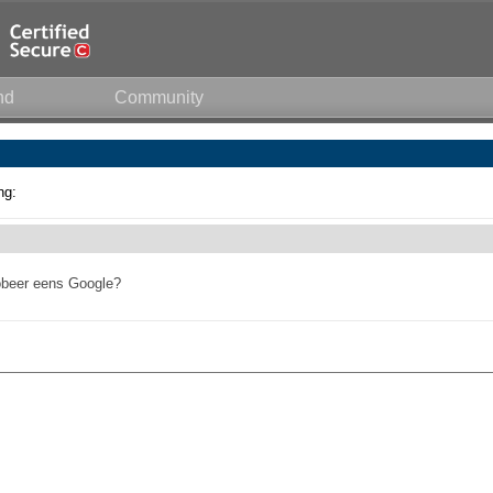
nd
Community
ng:
obeer eens Google?