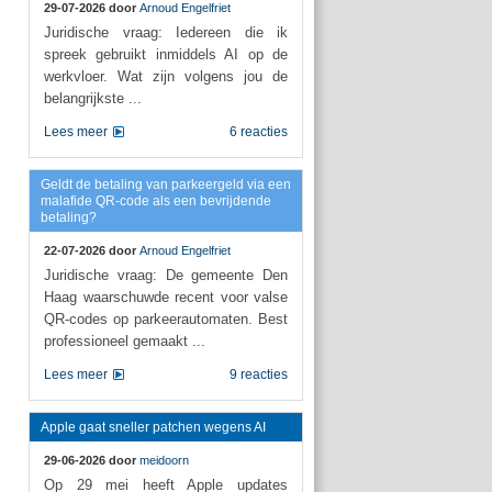
29-07-2026 door
Arnoud Engelfriet
Juridische vraag: Iedereen die ik
spreek gebruikt inmiddels AI op de
werkvloer. Wat zijn volgens jou de
belangrijkste ...
Lees meer
6 reacties
Geldt de betaling van parkeergeld via een
malafide QR-code als een bevrijdende
betaling?
22-07-2026 door
Arnoud Engelfriet
Juridische vraag: De gemeente Den
Haag waarschuwde recent voor valse
QR-codes op parkeerautomaten. Best
professioneel gemaakt ...
Lees meer
9 reacties
Apple gaat sneller patchen wegens AI
29-06-2026 door
meidoorn
Op 29 mei heeft Apple updates