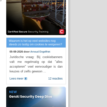
Waarom is het op veel websites nog
steeds zo lastig om cookies te weigeren?
05-08-2026 door
Arnoud Engelfriet
Juridische vraag: Bij cookiebanners
valt me regelmatig op dat "alles
accepteren" veel eenvoudiger is dan
keuzes of zelfs gewoon ...
Lees meer
12 reacties