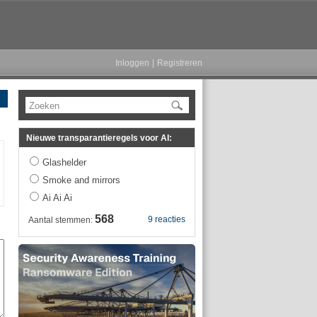
Inloggen
|
Registreren
Zoeken
Nieuwe transparantieregels voor AI:
Glashelder
Smoke and mirrors
Ai Ai Ai
568
9 reacties
Aantal stemmen: