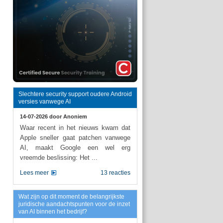
Slechtere security support oudere Android
versies vanwege AI
14-07-2026 door
Anoniem
Waar recent in het nieuws kwam dat
Apple sneller gaat patchen vanwege
AI, maakt Google een wel erg
vreemde beslissing: Het ...
Lees meer
13 reacties
Wat zijn op dit moment de belangrijkste
juridische aandachtspunten voor de inzet
van AI binnen het bedrijf?