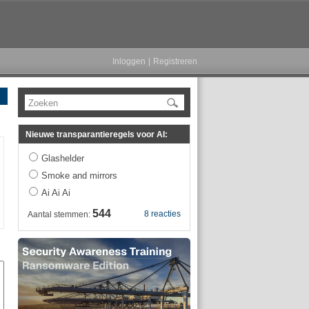
Inloggen
|
Registreren
Zoeken
Nieuwe transparantieregels voor AI:
Glashelder
Smoke and mirrors
Ai Ai Ai
544
8 reacties
Aantal stemmen: