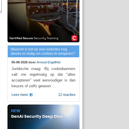
Waarom is het op veel websites nog
steeds zo lastig om cookies te weigeren?
05-08-2026 door
Arnoud Engelfriet
Juridische vraag: Bij cookiebanners
valt me regelmatig op dat "alles
accepteren" veel eenvoudiger is dan
keuzes of zelfs gewoon ...
Lees meer
12 reacties