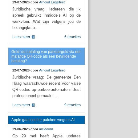
29-07-2026 door
Arnoud Engelfriet
Juridische vraag: Iedereen die ik
spreek gebruikt inmiddels AI op de
werkvloer. Wat zijn volgens jou de
belangrijkste ...
Lees meer
6 reacties
Geldt de betaling van parkeergeld via een
malafide QR-code als een bevrijdende
betaling?
22-07-2026 door
Arnoud Engelfriet
Juridische vraag: De gemeente Den
Haag waarschuwde recent voor valse
QR-codes op parkeerautomaten. Best
professioneel gemaakt ...
Lees meer
9 reacties
Apple gaat sneller patchen wegens AI
29-06-2026 door
meidoorn
Op 29 mei heeft Apple updates