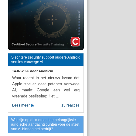
Slechtere security support oudere Android
versies vanwege AI
14-07-2026 door
Anoniem
Waar recent in het nieuws kwam dat
Apple sneller gaat patchen vanwege
AI, maakt Google een wel erg
vreemde beslissing: Het ...
Lees meer
13 reacties
Wat zijn op dit moment de belangrijkste
juridische aandachtspunten voor de inzet
van AI binnen het bedrijf?