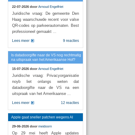
22-07-2026 door
Arnoud Engelfriet
Juridische vraag: De gemeente Den
Haag waarschuwde recent voor valse
QR-codes op parkeerautomaten. Best
professioneel gemaakt ...
Lees meer
9 reacties
Is datadoorgifte naar de VS nog rechtmatig
na uitspraak van het Amerikaanse Hof?
15-07-2026 door
Arnoud Engelfriet
Juridische vraag: Privacyorganisatie
noyb liet onlangs weten dat
datadoorgifte naar de VS na een
uitspraak van het Amerikaanse ...
Lees meer
12 reacties
Apple gaat sneller patchen wegens AI
29-06-2026 door
meidoorn
Op 29 mei heeft Apple updates