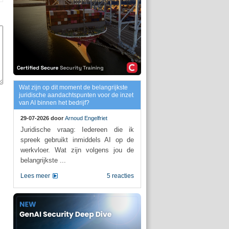
Wat zijn op dit moment de belangrijkste
juridische aandachtspunten voor de inzet
van AI binnen het bedrijf?
29-07-2026 door
Arnoud Engelfriet
Juridische vraag: Iedereen die ik
spreek gebruikt inmiddels AI op de
werkvloer. Wat zijn volgens jou de
belangrijkste ...
Lees meer
5 reacties