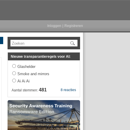
Inloggen
|
Registreren
Zoeken
Nieuwe transparantieregels voor AI:
Glashelder
Smoke and mirrors
Ai Ai Ai
481
8 reacties
Aantal stemmen: