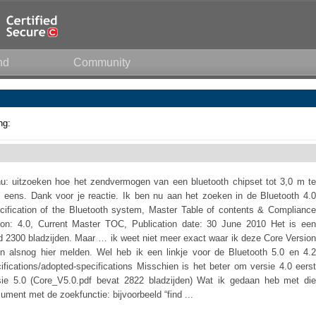
nd
Community
ng:
u: uitzoeken hoe het zendvermogen van een bluetooth chipset tot 3,0 m te
 eens. Dank voor je reactie. Ik ben nu aan het zoeken in de Bluetooth 4.0
cification of the Bluetooth system, Master Table of contents & Compliance
on: 4.0, Current Master TOC, Publication date: 30 June 2010 Het is een
 2300 bladzijden. Maar … ik weet niet meer exact waar ik deze Core Version
n alsnog hier melden. Wel heb ik een linkje voor de Bluetooth 5.0 en 4.2
cifications/adopted-specifications Misschien is het beter om versie 4.0 eerst
rsie 5.0 (Core_V5.0.pdf bevat 2822 bladzijden) Wat ik gedaan heb met die
ment met de zoekfunctie: bijvoorbeeld “find ...