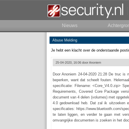
Nieuws
Achtergro
Abuse Melding
Je hebt een klacht over de onderstaande posti
25-04-2020, 16:06 door
Anoniem
Door Anoniem 24-04-2020 21:28 De truc is n
beperken, want dat scheelt fouten. Helemaal
specificatie: Filename: <Core_V4.0.zip> Spe
Requirements, Covered Core Package versi
document van 4 delen (volumes) met opgeteld
4.0 gedownload heb. Dat zal ik uitzoeken e
specificaties: https://www.bluetooth.com/spe
te laten liggen, en verder te gaan met ve
omvangrijke documenten is zoeken in het docu