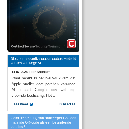
Slechtere security support oudere Android
versies vanwege AI
14-07-2026 door
Anoniem
Waar recent in het nieuws kwam dat
Apple sneller gaat patchen vanwege
AI, maakt Google een wel erg
vreemde beslissing: Het ...
Lees meer
13 reacties
Geldt de betaling van parkeergeld via een
malafide QR-code als een bevrijdende
betaling?