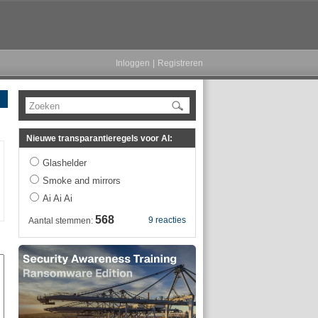
Inloggen
|
Registreren
Zoeken
Nieuwe transparantieregels voor AI:
Glashelder
Smoke and mirrors
Ai Ai Ai
568
9 reacties
Aantal stemmen: