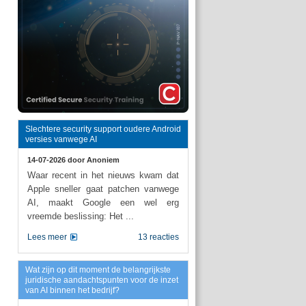
Slechtere security support oudere Android
versies vanwege AI
14-07-2026 door
Anoniem
Waar recent in het nieuws kwam dat
Apple sneller gaat patchen vanwege
AI, maakt Google een wel erg
vreemde beslissing: Het ...
Lees meer
13 reacties
Wat zijn op dit moment de belangrijkste
juridische aandachtspunten voor de inzet
van AI binnen het bedrijf?