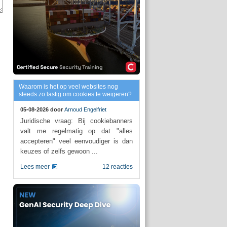
Waarom is het op veel websites nog
steeds zo lastig om cookies te weigeren?
05-08-2026 door
Arnoud Engelfriet
Juridische vraag: Bij cookiebanners
valt me regelmatig op dat "alles
accepteren" veel eenvoudiger is dan
keuzes of zelfs gewoon ...
Lees meer
12 reacties