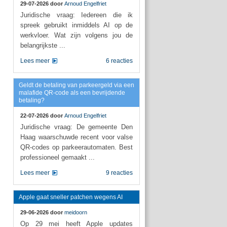
29-07-2026 door
Arnoud Engelfriet
Juridische vraag: Iedereen die ik
spreek gebruikt inmiddels AI op de
werkvloer. Wat zijn volgens jou de
belangrijkste ...
Lees meer
6 reacties
Geldt de betaling van parkeergeld via een
malafide QR-code als een bevrijdende
betaling?
22-07-2026 door
Arnoud Engelfriet
Juridische vraag: De gemeente Den
Haag waarschuwde recent voor valse
QR-codes op parkeerautomaten. Best
professioneel gemaakt ...
Lees meer
9 reacties
Apple gaat sneller patchen wegens AI
29-06-2026 door
meidoorn
Op 29 mei heeft Apple updates