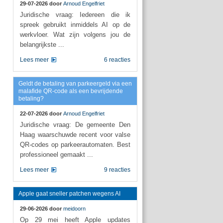
29-07-2026 door
Arnoud Engelfriet
Juridische vraag: Iedereen die ik
spreek gebruikt inmiddels AI op de
werkvloer. Wat zijn volgens jou de
belangrijkste ...
Lees meer
6 reacties
Geldt de betaling van parkeergeld via een
malafide QR-code als een bevrijdende
betaling?
22-07-2026 door
Arnoud Engelfriet
Juridische vraag: De gemeente Den
Haag waarschuwde recent voor valse
QR-codes op parkeerautomaten. Best
professioneel gemaakt ...
Lees meer
9 reacties
Apple gaat sneller patchen wegens AI
29-06-2026 door
meidoorn
Op 29 mei heeft Apple updates