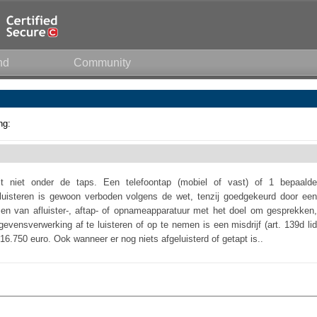
nd
Community
ng:
t niet onder de taps. Een telefoontap (mobiel of vast) of 1 bepaalde
/afluisteren is gewoon verboden volgens de wet, tenzij goedgekeurd door een
tsen van afluister-, aftap- of opnameapparatuur met het doel om gesprekken,
vensverwerking af te luisteren of op te nemen is een misdrijf (art. 139d lid
 16.750 euro. Ook wanneer er nog niets afgeluisterd of getapt is..