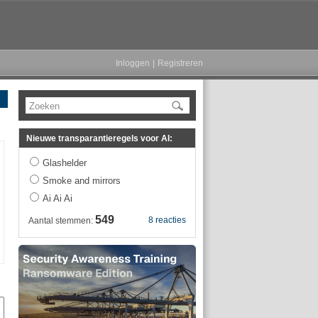
Inloggen
|
Registreren
Zoeken
Nieuwe transparantieregels voor AI:
Glashelder
Smoke and mirrors
Ai Ai Ai
549
8 reacties
Aantal stemmen: