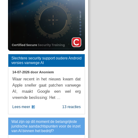
Slechtere security support oudere Android
versies vanwege AI
14-07-2026 door
Anoniem
Waar recent in het nieuws kwam dat
Apple sneller gaat patchen vanwege
AI, maakt Google een wel erg
vreemde beslissing: Het ...
Lees meer
13 reacties
Wat zijn op dit moment de belangrijkste
juridische aandachtspunten voor de inzet
van AI binnen het bedrijf?