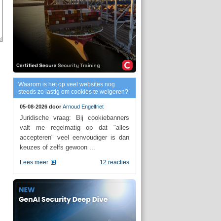
Waarom is het op veel websites nog
steeds zo lastig om cookies te weigeren?
05-08-2026 door
Arnoud Engelfriet
Juridische vraag: Bij cookiebanners
valt me regelmatig op dat "alles
accepteren" veel eenvoudiger is dan
keuzes of zelfs gewoon ...
Lees meer
12 reacties