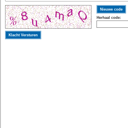
Nieuwe code
Herhaal code:
Klacht Versturen