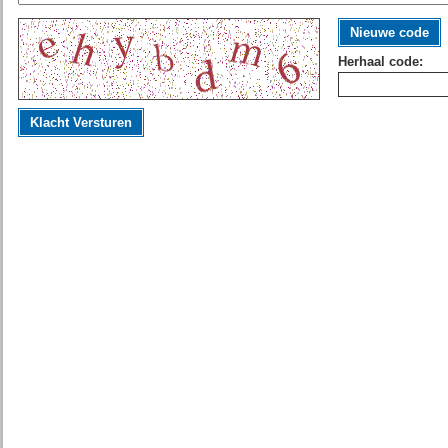
Nieuwe code
Herhaal code:
Klacht Versturen