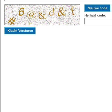
Nieuwe code
Herhaal code:
Klacht Versturen