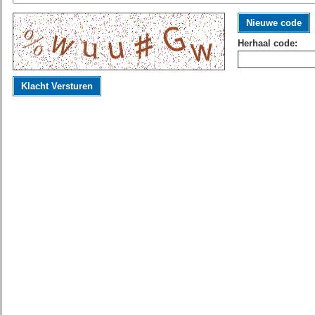
Nieuwe code
Herhaal code:
Klacht Versturen