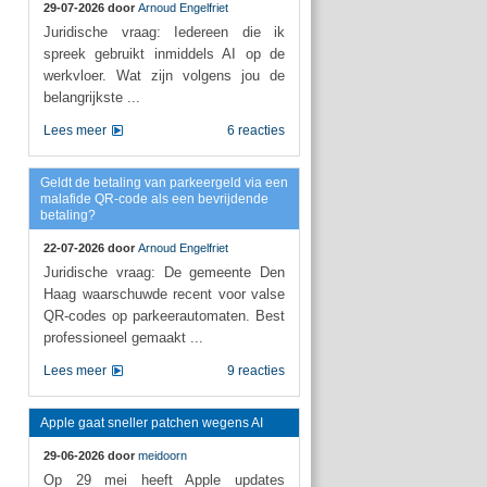
29-07-2026 door
Arnoud Engelfriet
Juridische vraag: Iedereen die ik
spreek gebruikt inmiddels AI op de
werkvloer. Wat zijn volgens jou de
belangrijkste ...
Lees meer
6 reacties
Geldt de betaling van parkeergeld via een
malafide QR-code als een bevrijdende
betaling?
22-07-2026 door
Arnoud Engelfriet
Juridische vraag: De gemeente Den
Haag waarschuwde recent voor valse
QR-codes op parkeerautomaten. Best
professioneel gemaakt ...
Lees meer
9 reacties
Apple gaat sneller patchen wegens AI
29-06-2026 door
meidoorn
Op 29 mei heeft Apple updates