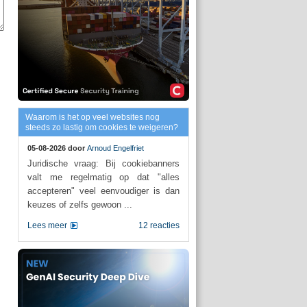
Waarom is het op veel websites nog
steeds zo lastig om cookies te weigeren?
05-08-2026 door
Arnoud Engelfriet
Juridische vraag: Bij cookiebanners
valt me regelmatig op dat "alles
accepteren" veel eenvoudiger is dan
keuzes of zelfs gewoon ...
Lees meer
12 reacties