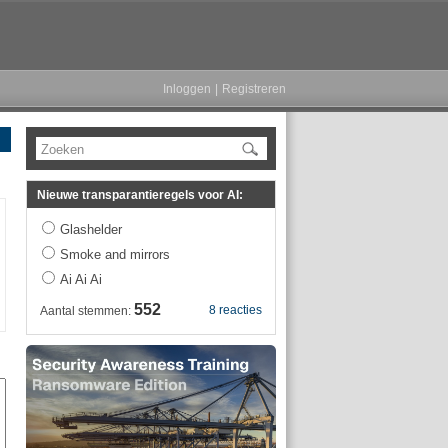
Inloggen
|
Registreren
Zoeken
Nieuwe transparantieregels voor AI:
Glashelder
Smoke and mirrors
Ai Ai Ai
552
8 reacties
Aantal stemmen: