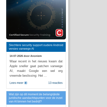
Slechtere security support oudere Android
versies vanwege AI
14-07-2026 door
Anoniem
Waar recent in het nieuws kwam dat
Apple sneller gaat patchen vanwege
AI, maakt Google een wel erg
vreemde beslissing: Het ...
Lees meer
13 reacties
Wat zijn op dit moment de belangrijkste
juridische aandachtspunten voor de inzet
van AI binnen het bedrijf?