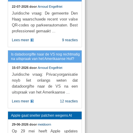
22-07-2026 door
Arnoud Engelfriet
Juridische vraag: De gemeente Den
Haag waarschuwde recent voor valse
QR-codes op parkeerautomaten. Best
professioneel gemaakt ...
Lees meer
9 reacties
Is datadoorgifte naar de VS nog rechtmatig
na uitspraak van het Amerikaanse Hof?
15-07-2026 door
Arnoud Engelfriet
Juridische vraag: Privacyorganisatie
noyb liet onlangs weten dat
datadoorgifte naar de VS na een
uitspraak van het Amerikaanse ...
Lees meer
12 reacties
Apple gaat sneller patchen wegens AI
29-06-2026 door
meidoorn
Op 29 mei heeft Apple updates