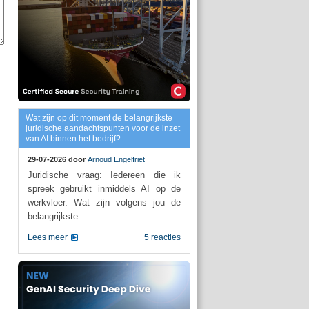
Wat zijn op dit moment de belangrijkste
juridische aandachtspunten voor de inzet
van AI binnen het bedrijf?
29-07-2026 door
Arnoud Engelfriet
Juridische vraag: Iedereen die ik
spreek gebruikt inmiddels AI op de
werkvloer. Wat zijn volgens jou de
belangrijkste ...
Lees meer
5 reacties