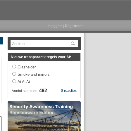
Inloggen
|
Registreren
Zoeken
Nieuwe transparantieregels voor AI:
Glashelder
Smoke and mirrors
Ai Ai Ai
492
8 reacties
Aantal stemmen: