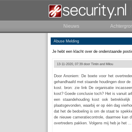
Nieuws
Achtergro
Abuse Melding
Je hebt een klacht over de onderstaande posti
13-11-2020, 07:39 door
Tintin and Milou
Door Anoniem: De boete voor het overtrede
gehandhaafd met staande houdingen door de polit
kost. bron: zie link De organisatie incassee
kost? Goede conclusie toch? Het is vanuit arb
een staandehouding kost ook betrekkelijk
plaatsgevonden, waarbij er op één dag vierho
dat het de bedoeling is om de staat te spekke
de nieuwe cameratiecontrole, daarmee kan dus
overtreders pakken. Volgens mij heb je het ...