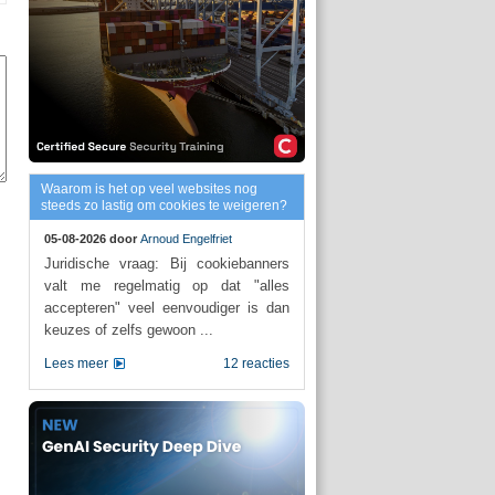
Waarom is het op veel websites nog
steeds zo lastig om cookies te weigeren?
05-08-2026 door
Arnoud Engelfriet
Juridische vraag: Bij cookiebanners
valt me regelmatig op dat "alles
accepteren" veel eenvoudiger is dan
keuzes of zelfs gewoon ...
Lees meer
12 reacties