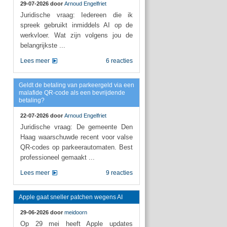
29-07-2026 door
Arnoud Engelfriet
Juridische vraag: Iedereen die ik
spreek gebruikt inmiddels AI op de
werkvloer. Wat zijn volgens jou de
belangrijkste ...
Lees meer
6 reacties
Geldt de betaling van parkeergeld via een
malafide QR-code als een bevrijdende
betaling?
22-07-2026 door
Arnoud Engelfriet
Juridische vraag: De gemeente Den
Haag waarschuwde recent voor valse
QR-codes op parkeerautomaten. Best
professioneel gemaakt ...
Lees meer
9 reacties
Apple gaat sneller patchen wegens AI
29-06-2026 door
meidoorn
Op 29 mei heeft Apple updates