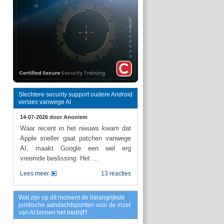
Slechtere security support oudere Android
versies vanwege AI
14-07-2026 door
Anoniem
Waar recent in het nieuws kwam dat
Apple sneller gaat patchen vanwege
AI, maakt Google een wel erg
vreemde beslissing: Het ...
Lees meer
13 reacties
Wat zijn op dit moment de belangrijkste
juridische aandachtspunten voor de inzet
van AI binnen het bedrijf?