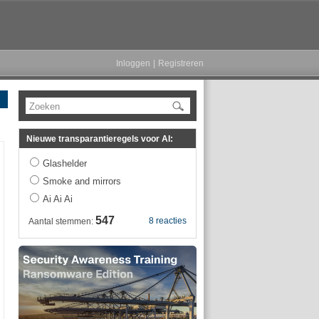
Inloggen
|
Registreren
Zoeken
Nieuwe transparantieregels voor AI:
Glashelder
Smoke and mirrors
Ai Ai Ai
547
8 reacties
Aantal stemmen: