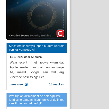
Slechtere security support oudere Android
versies vanwege AI
14-07-2026 door
Anoniem
Waar recent in het nieuws kwam dat
Apple sneller gaat patchen vanwege
AI, maakt Google een wel erg
vreemde beslissing: Het ...
Lees meer
13 reacties
Wat zijn op dit moment de belangrijkste
juridische aandachtspunten voor de inzet
van AI binnen het bedrijf?