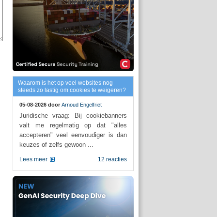
Waarom is het op veel websites nog
steeds zo lastig om cookies te weigeren?
05-08-2026 door
Arnoud Engelfriet
Juridische vraag: Bij cookiebanners
valt me regelmatig op dat "alles
accepteren" veel eenvoudiger is dan
keuzes of zelfs gewoon ...
Lees meer
12 reacties