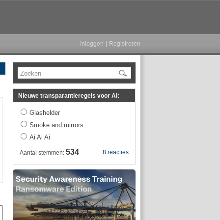
Inloggen
|
Registreren
Zoeken
Nieuwe transparantieregels voor AI:
Glashelder
Smoke and mirrors
Ai Ai Ai
534
8 reacties
Aantal stemmen: