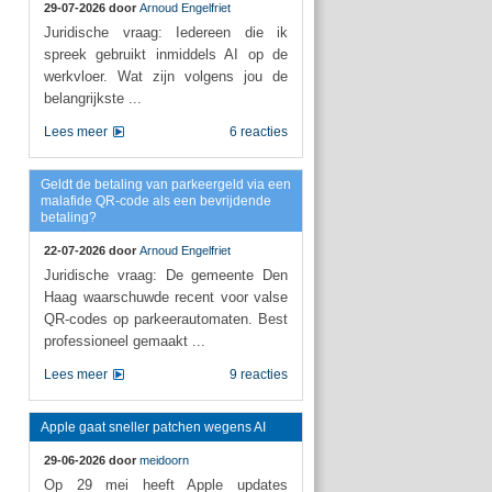
29-07-2026 door
Arnoud Engelfriet
Juridische vraag: Iedereen die ik
spreek gebruikt inmiddels AI op de
werkvloer. Wat zijn volgens jou de
belangrijkste ...
Lees meer
6 reacties
Geldt de betaling van parkeergeld via een
malafide QR-code als een bevrijdende
betaling?
22-07-2026 door
Arnoud Engelfriet
Juridische vraag: De gemeente Den
Haag waarschuwde recent voor valse
QR-codes op parkeerautomaten. Best
professioneel gemaakt ...
Lees meer
9 reacties
Apple gaat sneller patchen wegens AI
29-06-2026 door
meidoorn
Op 29 mei heeft Apple updates