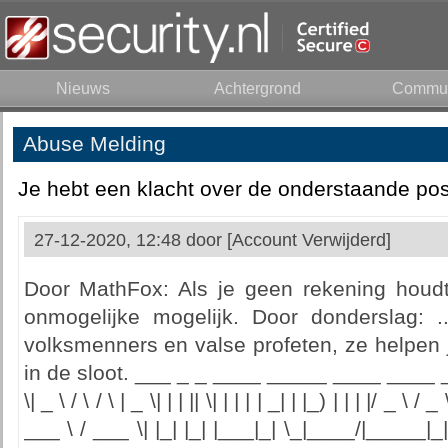
Nieuws
Achtergrond
Commun
Abuse Melding
Je hebt een klacht over de onderstaande pos
27-12-2020, 12:48 door
[Account Verwijderd]
Door MathFox: Als je geen rekening houdt m
onmogelijke mogelijk. Door donderslag: 
volksmenners en valse profeten, ze helpen 
in de sloot. ___ _ _ ____ _____ ____ ____ _ _
\| _ \ / \ / \ | _ \| | | || \| | | | | _| | |_) | | | |/ _ \ / _
___ \ / ___ \| |_| |_| |___|_| \_|____/|_____|_