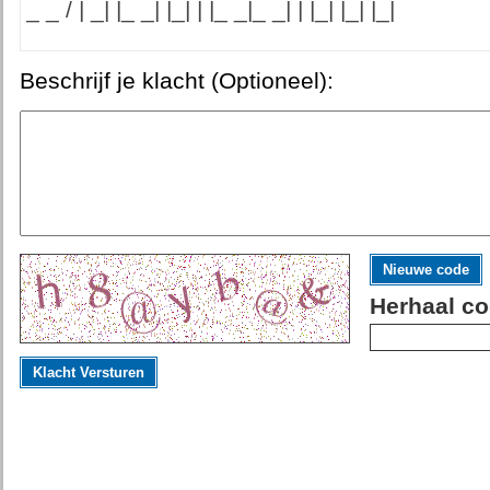
_ _ / | _| |_ _| |_| | |_ _|_ _| | |_| |_| |_|
Beschrijf je klacht (Optioneel):
Nieuwe code
Herhaal co
Klacht Versturen