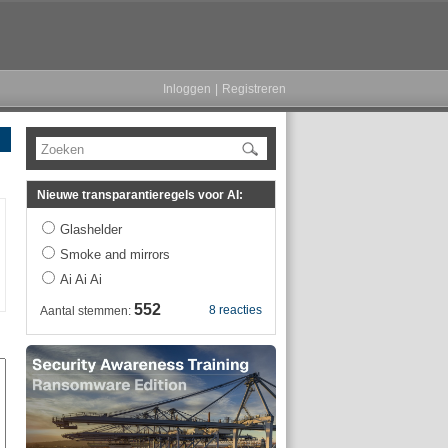
Inloggen
|
Registreren
Zoeken
Nieuwe transparantieregels voor AI:
Glashelder
Smoke and mirrors
Ai Ai Ai
552
8 reacties
Aantal stemmen: