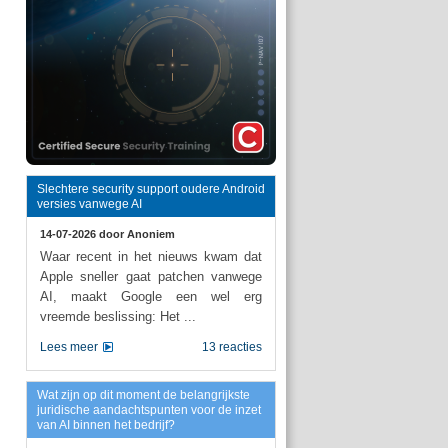
Slechtere security support oudere Android
versies vanwege AI
14-07-2026 door
Anoniem
Waar recent in het nieuws kwam dat
Apple sneller gaat patchen vanwege
AI, maakt Google een wel erg
vreemde beslissing: Het ...
Lees meer
13 reacties
Wat zijn op dit moment de belangrijkste
juridische aandachtspunten voor de inzet
van AI binnen het bedrijf?