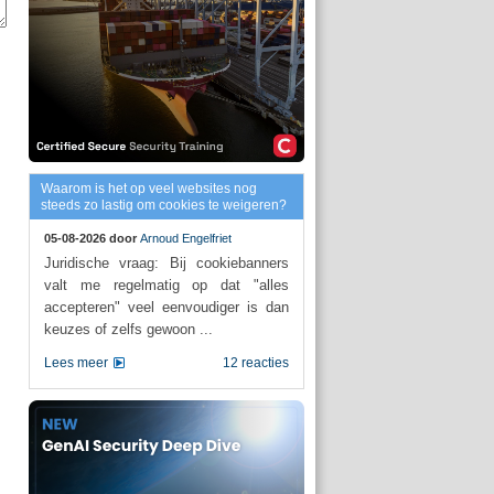
Waarom is het op veel websites nog
steeds zo lastig om cookies te weigeren?
05-08-2026 door
Arnoud Engelfriet
Juridische vraag: Bij cookiebanners
valt me regelmatig op dat "alles
accepteren" veel eenvoudiger is dan
keuzes of zelfs gewoon ...
Lees meer
12 reacties