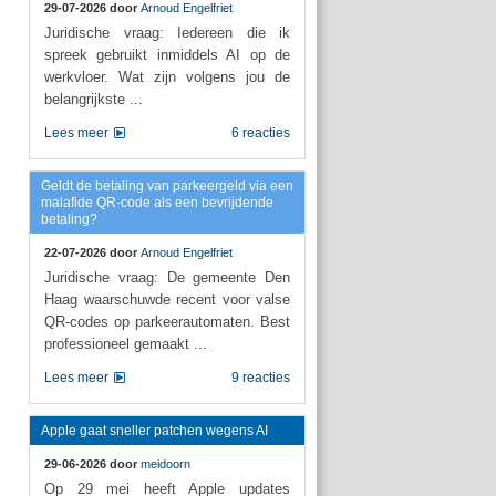
29-07-2026 door
Arnoud Engelfriet
Juridische vraag: Iedereen die ik
spreek gebruikt inmiddels AI op de
werkvloer. Wat zijn volgens jou de
belangrijkste ...
Lees meer
6 reacties
Geldt de betaling van parkeergeld via een
malafide QR-code als een bevrijdende
betaling?
22-07-2026 door
Arnoud Engelfriet
Juridische vraag: De gemeente Den
Haag waarschuwde recent voor valse
QR-codes op parkeerautomaten. Best
professioneel gemaakt ...
Lees meer
9 reacties
Apple gaat sneller patchen wegens AI
29-06-2026 door
meidoorn
Op 29 mei heeft Apple updates